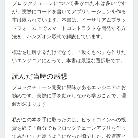
レ
ブロックチェーンについて書かれた本は多いです
ビ
が、実際にコードを書いてアプリケーションを作る
ュ
本は限られています。本書は、イーサリアムプラッ
ー
トフォーム上でスマートコントラクトを開発する方
──
法を、ハンズオン形式で解説しています。
実
概念を理解するだけでなく、「動くもの」を作りた
装
いエンジニアにとって、本書は最適な選択肢です。
で
学
読んだ当時の感想
ぶ
分
ブロックチェーン開発に興味があるエンジニアにお
散
勧めです。実際に手を動かしながら学ぶことで、理
技
解が深まります。
術
私がこの本を手に取ったのは、ビットコインへの投
資を経て「自分でもブロックチェーンアプリを作っ
てみたい」と思うようになった頃でした。投資家と