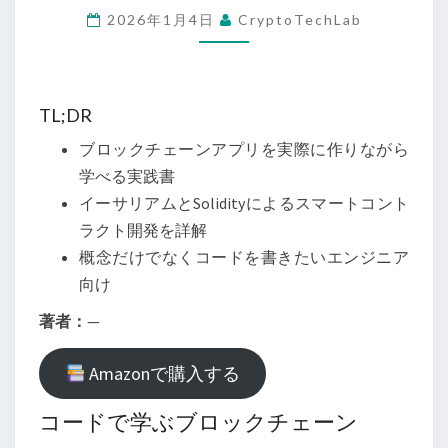
2026年1月4日
CryptoTechLab
ー
ン
ア
プ
TL;DR
リ
ブロックチェーンアプリを実際に作りながら
ケ
学べる実践書
ー
イーサリアムとSolidityによるスマートコント
シ
ラクト開発を詳解
ョ
概念だけでなくコードを書きたいエンジニア
ン
向け
開
著者：
—
発
の
Amazonで購入する
教
科
コードで学ぶブロックチェーン
書』