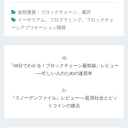
仮想通貨・ブロックチェーン
、
書評
イーサリアム
、
プログラミング
、
ブロックチェ
ーンアプリケーション開発
投
稿
前
ナ
『60分でわかる！ブロックチェーン最前線』レビュー
ビ
──忙しい人のための速習本
ゲ
ー
次
シ
『スノーデンファイル』レビュー──監視社会とビッ
ョ
トコインの接点
ン