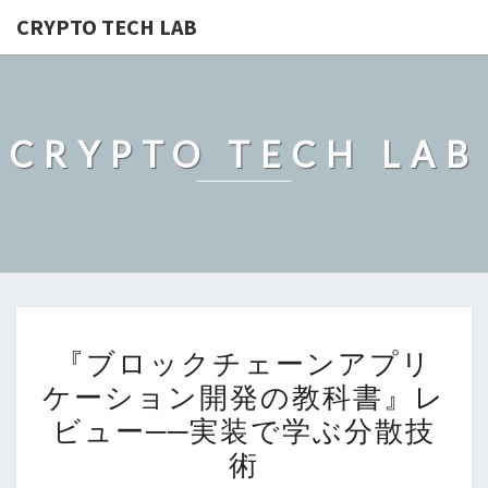
CRYPTO TECH LAB
CRYPTO TECH LAB
『ブ
『ブロックチェーンアプリ
ロ
ケーション開発の教科書』レ
ッ
ビュー──実装で学ぶ分散技
ク
チ
術
ェ