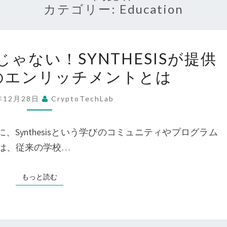
カテゴリー:
Education
フ
ゃない！SYNTHESISが提供
ル
のエンリッチメントとは
タ
イ
年12月28日
CryptoTechLab
ム
の
 を中心に、Synthesisという学びのコミュニティやプログラム
学
isは、従来の学校…
校
じ
もっと読む
もっと読む
ゃ
な
い！