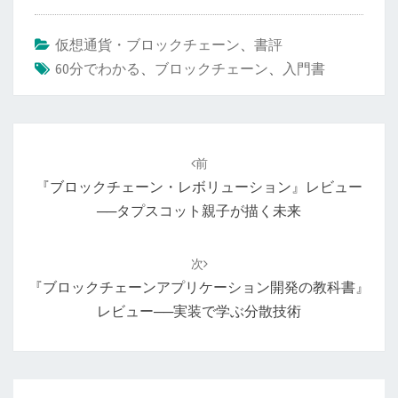
仮想通貨・ブロックチェーン
、
書評
60分でわかる
、
ブロックチェーン
、
入門書
投
稿
前
ナ
『ブロックチェーン・レボリューション』レビュー
ビ
──タプスコット親子が描く未来
ゲ
ー
次
シ
『ブロックチェーンアプリケーション開発の教科書』
ョ
レビュー──実装で学ぶ分散技術
ン