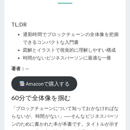
ブ
ロ
ッ
TL;DR
ク
通勤時間でブロックチェーンの全体像を把握
チ
できるコンパクトな入門書
ェ
図解とイラストで視覚的に理解しやすい構成
ー
時間がないビジネスパーソンに最適な一冊
ン
著者：
—
最
前
Amazonで購入する
線』
レ
60分で全体像を掴む
ビ
「ブロックチェーンについて知っておかなければな
ュ
らないが、時間がない」──そんなビジネスパーソ
ー
ンのために書かれた本が本書です。タイトルが示す
──