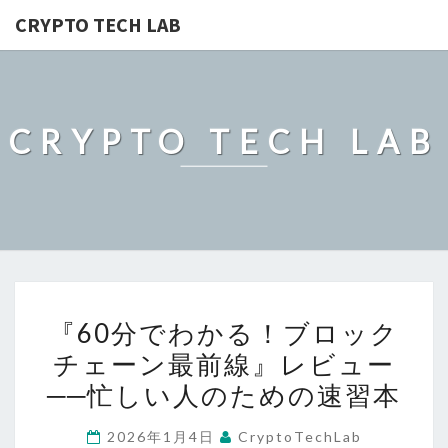
CRYPTO TECH LAB
CRYPTO TECH LAB
『60
『60分でわかる！ブロック
分
チェーン最前線』レビュー
で
──忙しい人のための速習本
わ
か
2026年1月4日
CryptoTechLab
る！