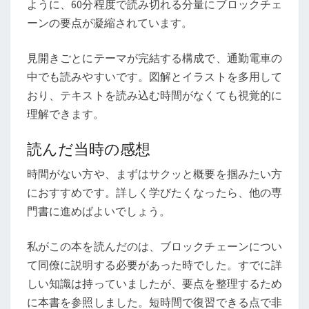
ように、60分程度で読み切れる分量にブロックチェ
忙
ーンの要点が凝縮されています。
し
い
見開きごとにテーマが完結する構成で、通勤電車の
人
中でも読みやすいです。図解とイラストを多用して
の
おり、テキストを読み込む時間がなくても視覚的に
た
理解できます。
め
の
読んだ当時の感想
速
習
時間がない方や、まずはサクッと概要を掴みたい方
本
におすすめです。詳しく学びたくなったら、他の専
門書に進めばよいでしょう。
私がこの本を読んだのは、ブロックチェーンについ
て同僚に説明する必要があった時でした。すでに詳
しい知識は持っていましたが、要点を整理するため
に本書を参照しました。短時間で復習できる点で非