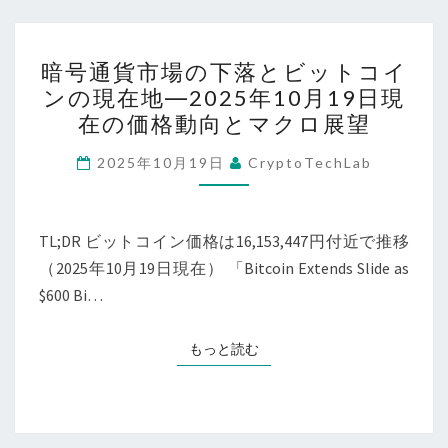
後
価
の
格
暗
注
暗号通貨市場の下落とビットコイ
動
号
目
ンの現在地―2025年10月19日現
向：
通
ポ
在の価格動向とマクロ展望
マ
貨
イ
ク
市
2025年10月19日
CryptoTechLab
ン
ロ
場
ト
経
の
済
下
TL;DR ビットコイン価格は16,153,447円付近で推移
と
落
（2025年10月19日現在） 「Bitcoin Extends Slide as
今
と
$600 Bi…
後
ビ
の
ッ
もっと読む
もっと読む
展
ト
望
コ
（2025
イ
年