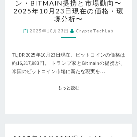
ン・BITMAIN提携と市場動向〜
開
ン
現
2025年10月23日現在の価格・環
始
プ
在】
境分析〜
—
家
価
の
2025年10月23日
CryptoTechLab
格
米
推
国
移
TL;DR 2025年10月23日現在、ビットコインの価格は
ビ
と
約16,317,983円。 トランプ家とBitmainの提携が、
ッ
価
米国のビットコイン市場に新たな現実を…
ト
値
コ
保
イ
もっと読む
もっと読む
存
ン・
の
BITMAIN
観
提
点
携
か
と
2025
ら