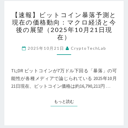
分
市
【速
析〜
【速報】ビットコイン暴落予測と
場
報】
現在の価格動向：マクロ経済と今
動
ビ
後の展望（2025年10月21日現
向：
ッ
在）
ETF
ト
資
コ
2025年10月21日
CryptoTechLab
金
イ
流
ン
出
TL;DR ビットコインが7万ドル下回る「暴落」の可
暴
か
能性が各種メディアで論じられている 2025年10月
落
ら
21日現在、ビットコイン価格は約16,790,211円 …
予
の
測
反
と
もっと読む
もっと読む
発
現
と
在
今
の