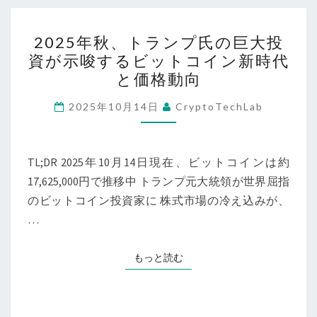
規
向
模
2025
と
押
2025年秋、トランプ氏の巨大投
年
マ
資が示唆するビットコイン新時代
収
秋、
ク
と価格動向
事
ト
ロ
件
ラ
2025年10月14日
CryptoTechLab
展
と
ン
望
今
プ
後
氏
TL;DR 2025年10月14日現在、ビットコインは約
の
の
17,625,000円で推移中 トランプ元大統領が世界屈指
価
巨
のビットコイン投資家に 株式市場の冷え込みが、
格
大
…
見
投
通
資
もっと読む
もっと読む
し
が
【2025
示
年
唆