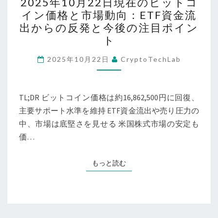
2025年10月22日現在のビットコ
市
年
解
イン価格と市場動向：ETF資金流
場
10
説
出からの反発と今後の注目ポイン
動
月
ト
向〜
22
2025
日
2025年10月22日
CryptoTechLab
年
現
10
在
月
TL;DR ビットコイン価格は約16,862,500円に回復、
の
23
主要サポート水準を維持 ETF資金流出や売り圧力の
ビ
日
中、市場は底堅さを見せる 米国株式市場の安定も
ッ
現
価…
ト
在
コ
の
イ
もっと読む
もっと読む
価
ン
格・
価
環
格
境
と