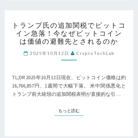
10
す
月
る
ト
16
ビ
トランプ氏の追加関税でビットコ
ラ
日
イン急落！今なぜビットコイン
ッ
ン
現
は価値の避難先とされるのか
ト
プ
在】
コ
氏
2025年10月12日
CryptoTechLab
イ
の
ン
追
新
加
TL;DR 2025年10月12日現在、ビットコイン価格は約
時
関
16,766,857円、1週間で大幅下落。 米中関係悪化と
代
税
トランプ前大統領の追加関税表明が直接的な引…
と
で
価
ビ
もっと読む
もっと読む
格
ッ
動
ト
向
コ