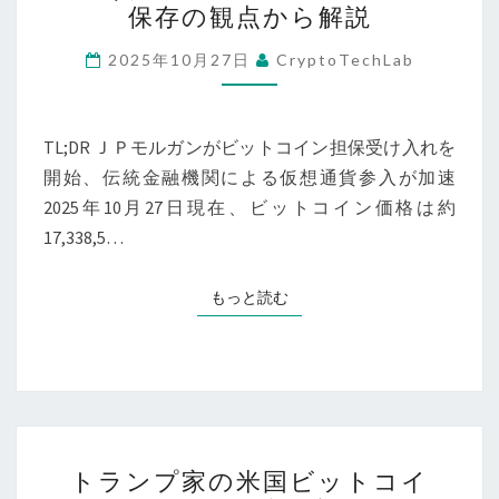
保存の観点から解説
経
ル
済
ガ
2025年10月27日
CryptoTechLab
か
ン
ら
が
見
ビ
TL;DR ＪＰモルガンがビットコイン担保受け入れを
る
ッ
開始、伝統金融機関による仮想通貨参入が加速
現
ト
2025年10月27日現在、ビットコイン価格は約
状
コ
17,338,5…
と
イ
展
ン
もっと読む
もっと読む
望
担
【2025
保
年
受
10
け
月
入
ト
28
れ
トランプ家の米国ビットコイ
ラ
日