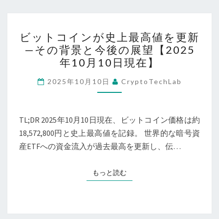
イ
ン
ビ
急
ビットコインが史上最高値を更新
ッ
—その背景と今後の展望【2025
落！
ト
年10月10日現在】
今
コ
な
イ
2025年10月10日
CryptoTechLab
ぜ
ン
ビ
が
ッ
史
TL;DR 2025年10月10日現在、ビットコイン価格は約
ト
上
18,572,800円と史上最高値を記録。 世界的な暗号資
コ
最
産ETFへの資金流入が過去最高を更新し、伝…
イ
高
ン
値
もっと読む
もっと読む
は
を
価
更
値
新