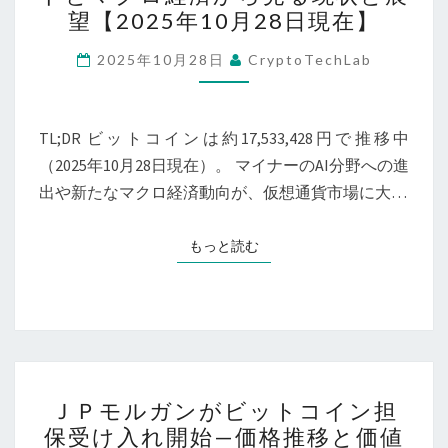
ト
望【2025年10月28日現在】
コ
イ
2025年10月28日
CryptoTechLab
ン
最
新
TL;DR ビットコインは約17,533,428円で推移中
動
（2025年10月28日現在）。 マイナーのAI分野への進
向：
出や新たなマクロ経済動向が、仮想通貨市場に大…
AI
ト
もっと読む
もっと読む
レ
ン
ド
と
マ
Ｊ
ク
ＪＰモルガンがビットコイン担
Ｐ
保受け入れ開始—価格推移と価値
ロ
モ