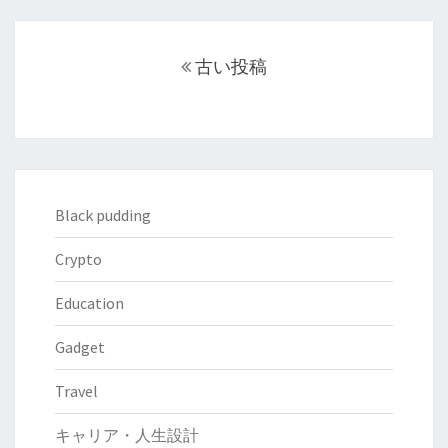
の
—
避
投
そ
稿
難
古い投稿
の
ナ
先
背
ビ
と
景
ゲ
さ
と
ー
れ
今
シ
る
後
ョ
Black pudding
の
の
ン
か
展
Crypto
望
Education
【2025
年
Gadget
10
月
Travel
10
キャリア・人生設計
日