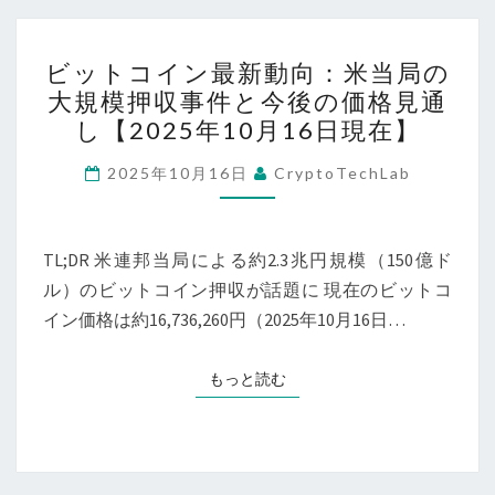
ン
10
の
ビ
月
現
ビットコイン最新動向：米当局の
ッ
21
大規模押収事件と今後の価格見通
在
ト
日
し【2025年10月16日現在】
地
コ
現
―2025
イ
2025年10月16日
CryptoTechLab
在）
年
ン
10
最
月
新
TL;DR 米連邦当局による約2.3兆円規模（150億ド
19
動
ル）のビットコイン押収が話題に 現在のビットコ
日
向：
イン価格は約16,736,260円（2025年10月16日…
現
米
在
当
もっと読む
もっと読む
の
局
価
の
格
大
動