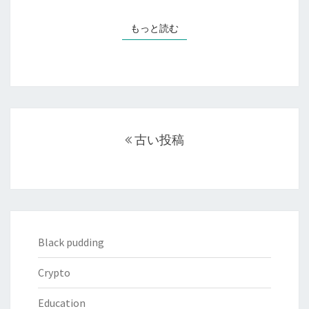
旅
自
ン
の
己
もっと読む
もっと読む
を
原
紹
考
点
介
え
を
編
る
考
え
投
た
稿
古い投稿
ナ
の
ビ
巻
ゲ
ー
シ
ョ
Black pudding
ン
Crypto
Education