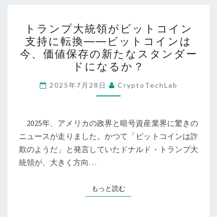
関
代
の
ト
の
参
トランプ大統領がビットコイン
ラ
価
支持に転換――ビットコインは
入
ン
値
今、価値保存の新たなスタンダー
が
プ
保
ドになるか？
も
大
存
た
統
2025年7月28日
CryptoTechLab
手
ら
領
段
す
が
だ
「デ
2025年、アメリカの政界と暗号資産業界に驚きの
ビ
ジ
ニュースが走りました。かつて「ビットコインは詐
ッ
タ
欺のようだ」と発言していたドナルド・トランプ大
ト
ル
統領が、大きく方向…
コ
金」
イ
へ
ン
もっと読む
もっと読む
の
支
進
持