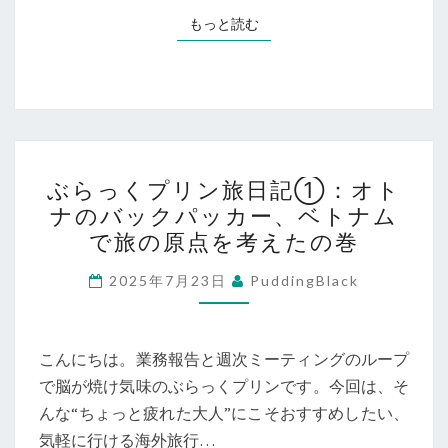
み
コ
もっと読む
もっと読む
解
イ
く
ン
今
投
後
資
の
が
ぶ
価
ぶらっくプリン旅日記①：オト
示
ら
値
ナのバックパッカー、ベトナム
す
っ
で旅の原点を考えたの巻
「デ
く
ジ
プ
2025年7月23日
PuddingBlack
タ
リ
ル
ン
金」
旅
こんにちは。業務報告と週次ミーティングのループ
の
日
で脳が焼け気味のぶらっくプリンです。今回は、そ
未
記
んな“ちょっと疲れた大人”にこそおすすめしたい、
来
①：
気軽に行ける海外旅行…