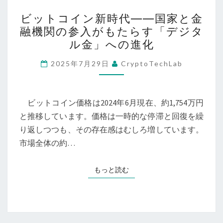
る
ビ
時
ビットコイン新時代――国家と金
──
ッ
代
融機関の参入がもたらす「デジタ
ビ
ト
ル金」への進化
ッ
コ
ト
イ
2025年7月29日
CryptoTechLab
コ
ン
イ
新
ン
時
ビットコイン価格は2024年6月現在、約1,754万円
は
代
と推移しています。価格は一時的な停滞と回復を繰
「投
――
り返しつつも、その存在感はむしろ増しています。
資」
国
市場全体の約…
で
家
は
と
もっと読む
もっと読む
な
金
く
融
新
機
時