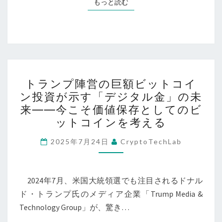
タ
もっと読む
もっと読む
か
ル
ら
金」
見
へ
る
――
価
価
ト
値
格
トランプ陣営の巨額ビットコイ
ラ
保
ン投資が示す「デジタル金」の未
上
ン
存
来――今こそ価値保存としてのビ
昇
プ
手
ットコインを考える
と
陣
段
国
営
2025年7月24日
CryptoTechLab
の
家
の
進
戦
巨
化
略
2024年7月、米国大統領選でも注目されるドナル
額
か
ド・トランプ氏のメディア企業「Trump Media &
ビ
ら
Technology Group」が、驚き…
ッ
読
ト