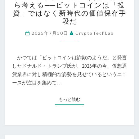
ら考える──ビットコインは「投
家
ン
資」ではなく新時代の価値保存手
参
プ
段だ
入
政
が
権
2025年7月30日
CryptoTechLab
示
の
す
仮
「価
かつては「ビットコインは詐欺のようだ」と発言
想
値
したドナルド・トランプ氏が、2025年の今、仮想通
通
保
貨業界に対し積極的な姿勢を見せているというニュ
貨
存
ースが注目を集めて…
急
手
転
段」
換
もっと読む
もっと読む
と
か
し
ら
て
考
の
え
新