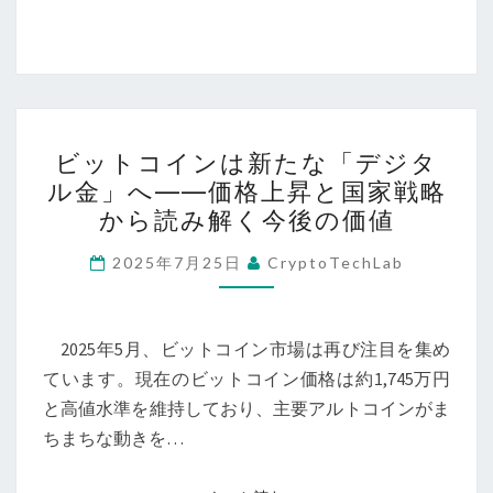
ト
考
コ
え
イ
る
ン
新
ビ
時
ビットコインは新たな「デジタ
ッ
ル金」へ――価格上昇と国家戦略
代」
ト
から読み解く今後の価値
―
コ
オ
イ
2025年7月25日
CryptoTechLab
ー
ン
ス
は
ト
新
2025年5月、ビットコイン市場は再び注目を集め
リ
た
ています。現在のビットコイン価格は約1,745万円
ア
な
と高値水準を維持しており、主要アルトコインがま
経
「デ
ちまちな動きを…
済
ジ
学