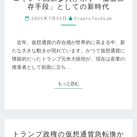
ン
存手段」としての新時代
プ
の
2025年7月31日
CryptoTechLab
仮
想
通
近年、仮想通貨の存在感が世界的に高まる中、新
貨
たな大きな動きが現れています。かつて仮想通貨に
転
懐疑的だったトランプ元米大統領が、現在は産業の
向
推進者として前面に立ち…
と
ビ
もっと読む
もっと読む
ッ
ト
コ
イ
ン：
ト
国
トランプ政権の仮想通貨急転換か
ラ