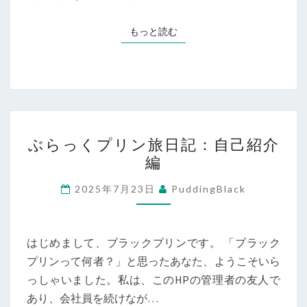
――
オ
今
ト
もっと読む
もっと読む
こ
ナ
そ
の
価
バ
値
ッ
保
ク
ぶ
存
パ
ぶらっくプリン旅日記：自己紹介
ら
と
編
ッ
っ
し
カ
く
2025年7月23日
PuddingBlack
て
ー、
プ
の
ベ
リ
ビ
ト
ン
はじめまして、ブラックプリンです。 「ブラック
ッ
ナ
旅
プリンって何者？」と思ったあなた、ようこそいら
ト
ム
日
っしゃいました。私は、このHPの管理者の友人で
コ
で
記：
あり、会社員を続けなが…
イ