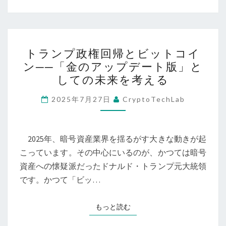
化
に
転
換
ト
トランプ政権回帰とビットコイ
――
ラ
ン──「金のアップデート版」と
ビ
ン
しての未来を考える
ッ
プ
ト
政
2025年7月27日
CryptoTechLab
コ
権
イ
回
ン
帰
2025年、暗号資産業界を揺るがす大きな動きが起
は
と
こっています。その中心にいるのが、かつては暗号
今、
ビ
資産への懐疑派だったドナルド・トランプ元大統領
価
ッ
です。かつて「ビッ…
値
ト
保
コ
もっと読む
もっと読む
存
イ