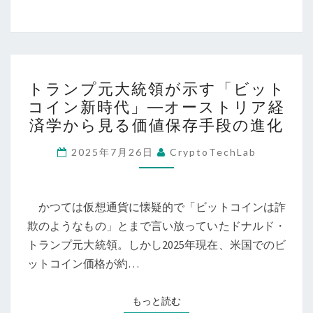
の
ン
新
──「金
た
の
な
ア
ト
ス
ッ
トランプ元大統領が示す「ビット
ラ
タ
コイン新時代」―オーストリア経
プ
ン
ン
済学から見る価値保存手段の進化
デ
プ
ダ
ー
元
2025年7月26日
CryptoTechLab
ー
ト
大
ド
版」
統
に
と
領
かつては仮想通貨に懐疑的で「ビットコインは詐
な
し
が
欺のようなもの」とまで言い放っていたドナルド・
る
て
示
トランプ元大統領。しかし2025年現在、米国でのビ
か？
の
す
ットコイン価格が約…
未
「ビ
来
ッ
もっと読む
もっと読む
を