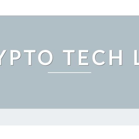
YPTO TECH 
『ウ