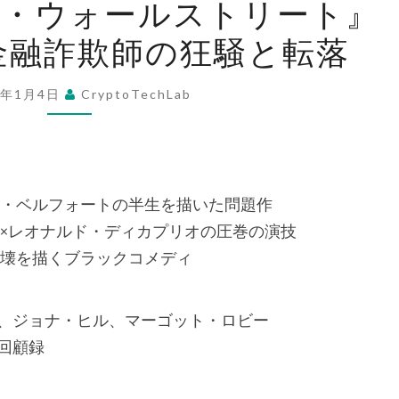
ブ・ウォールストリート』
ル
金融詐欺師の狂騒と転落
フ・
オ
ブ・
6年1月4日
CryptoTechLab
ウ
ォ
ー
ル
・ベルフォートの半生を描いた問題作
ス
×レオナルド・ディカプリオの圧巻の演技
ト
壊を描くブラックコメディ
リ
ー
、ジョナ・ヒル、マーゴット・ロビー
ト』
回顧録
レ
ビ