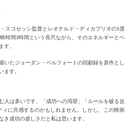
ュ
作
ー
──
ィン・スコセッシ監督とレオナルド・ディカプリオの5度
金
映時間3時間という長尺ながら、そのエネルギーとペ
融
ます。
詐
欺
富を築いたジョーダン・ベルフォートの回顧録を原作とし
師
います。
の
狂
騒
む人は多いです。「成功への渇望」「ルールを破る反
と
ティに共感するのかもしれません。しかし、この映画
転
なき成功の虚しさだと私は思います。
落