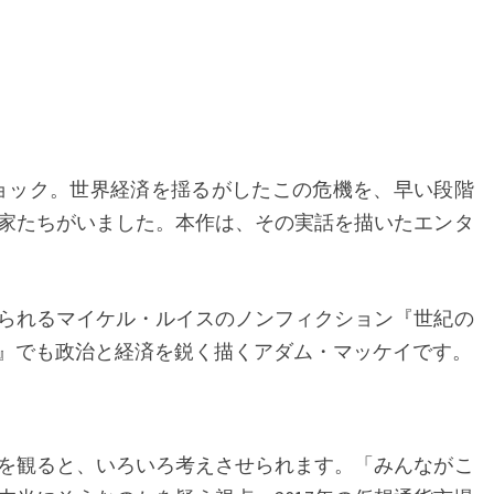
ュ
ー
──2008
年
金
融
ンショック。世界経済を揺るがしたこの危機を、早い段階
危
家たちがいました。本作は、その実話を描いたエンタ
機
を
られるマイケル・ルイスのノンフィクション『世紀の
予
』でも政治と経済を鋭く描くアダム・マッケイです。
見
し
た
男
を観ると、いろいろ考えさせられます。「みんながこ
た