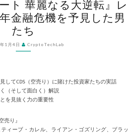
ート 華麗なる大逆転』レ
ネ
08年金融危機を予見した男
ー・
シ
たち
ョ
ー
6年1月4日
CryptoTechLab
ト
華
麗
な
予見してCDS（空売り）に賭けた投資家たちの実話
る
く（そして面白く）解説
大
ことを見抜く力の重要性
逆
転』
空売り』
レ
スティーブ・カレル、ライアン・ゴズリング、ブラッ
ビ