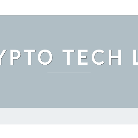
YPTO TECH 
『マ