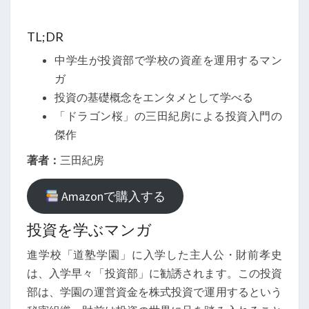
Z』
レ
TL;DR
ビ
中学生が投資部で学校の資産を運用するマン
ュ
ガ
ー
投資の基礎概念をエンタメとして学べる
──
「ドラゴン桜」の三田紀房による投資入門の
投
傑作
資
著者：
三田紀房
の
入
Amazonで購入する
門
マ
投資を学ぶマンガ
ン
進学校「道塾学園」に入学した主人公・財前孝史
ガ
は、入学早々「投資部」に勧誘されます。この投資
部は、学園の運営資金を株式投資で運用するという