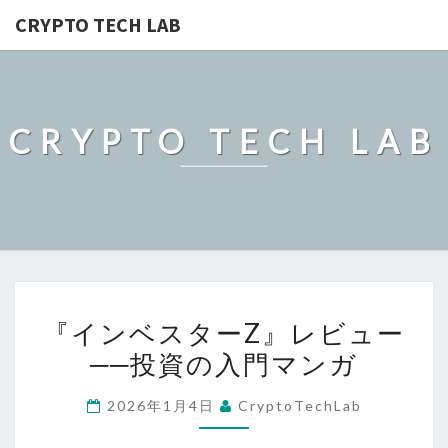
CRYPTO TECH LAB
CRYPTO TECH LAB
『イ
『インベスターZ』レビュー
ン
──投資の入門マンガ
ベ
ス
2026年1月4日
CryptoTechLab
タ
ー