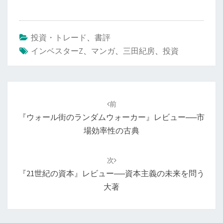
投資・トレード
、
書評
インベスターZ
、
マンガ
、
三田紀房
、
投資
投
稿
前
ナ
『ウォール街のランダムウォーカー』レビュー──市
ビ
場効率性の古典
ゲ
ー
次
シ
『21世紀の資本』レビュー──資本主義の未来を問う
ョ
大著
ン