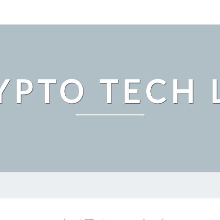
YPTO TECH 
『こ