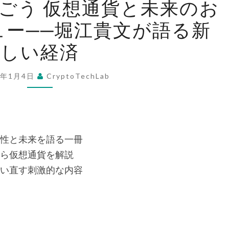
ごう 仮想通貨と未来のお
れ
ュー──堀江貴文が語る新
か
ら
しい経済
を
稼
6年1月4日
CryptoTechLab
ご
う
仮
想
性と未来を語る一冊
通
ら仮想通貨を解説
貨
い直す刺激的な内容
と
未
来
の