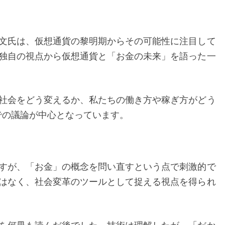
お
金
の
文氏は、仮想通貨の黎明期からその可能性に注目して
話』
独自の視点から仮想通貨と「お金の未来」を語った一
レ
ビ
社会をどう変えるか、私たちの働き方や稼ぎ方がどう
ュ
での議論が中心となっています。
ー
──
堀
江
すが、「お金」の概念を問い直すという点で刺激的で
貴
はなく、社会変革のツールとして捉える視点を得られ
文
が
語