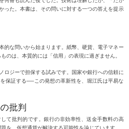
を何冊も読んだ後でした。技術は理解したが、「だか
る
かった。本書は、その問いに対する一つの答えを提示
新
し
い
経
本的な問いから始まります。紙幣、硬貨、電子マネー
済
るものは、本質的には「信用」の表現に過ぎません。
ノロジーで担保する試みです。国家や銀行への信頼に
を保証する──この発想の革新性を、堀江氏は平易な
への批判
対して批判的です。銀行の非効率性、送金手数料の高
問題を、仮想通貨が解決する可能性を論じています。