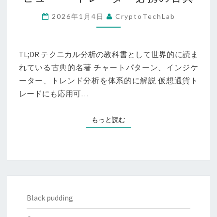
市
場
2026年1月4日
CryptoTechLab
の
テ
ク
TL;DR テクニカル分析の教科書として世界的に読ま
ニ
れている古典的名著 チャートパターン、インジケ
カ
ーター、トレンド分析を体系的に解説 仮想通貨ト
ル
レードにも応用可…
分
析』
もっと読む
もっと読む
レ
ビ
ュ
ー
──
ト
Black pudding
レ