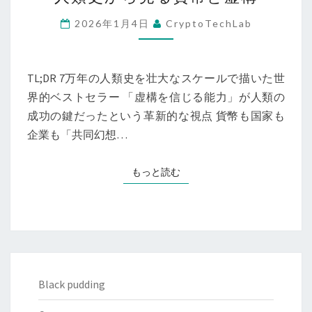
エ
ン
2026年1月4日
CryptoTechLab
ス
全
史』
TL;DR 7万年の人類史を壮大なスケールで描いた世
レ
界的ベストセラー 「虚構を信じる能力」が人類の
ビ
成功の鍵だったという革新的な視点 貨幣も国家も
ュ
企業も「共同幻想…
ー
──
もっと読む
もっと読む
人
類
史
か
ら
見
Black pudding
る