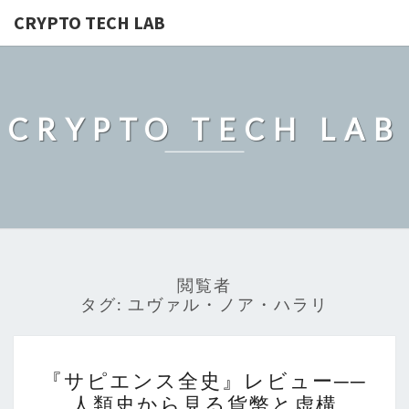
CRYPTO TECH LAB
CRYPTO TECH LAB
閲覧者
タグ:
ユヴァル・ノア・ハラリ
『サ
『サピエンス全史』レビュー──
ピ
人類史から見る貨幣と虚構