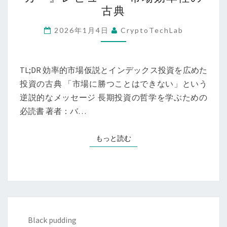
ー
古典
ル
街
2026年1月4日
CryptoTechLab
の
ラ
ン
TL;DR 効率的市場仮説とインデックス投資を広めた
ダ
投資の古典 「市場に勝つことはできない」という
ム
逆説的なメッセージ 長期投資の哲学を学ぶための
ウ
必読書 著者：バ…
ォ
ー
もっと読む
もっと読む
カ
ー』
レ
ビ
ュ
ー
Black pudding