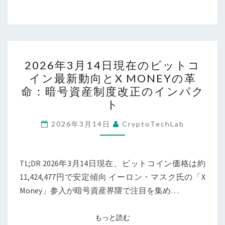
み
年
解
3
く
月、
2026
BTC
2026
年
価
2026年3月14日現在のビットコ
年
3
イン最新動向とX MONEYの革
格・
3
月
命：暗号資産制度改正のインパク
最
月
最
ト
新
14
新
マ
日
2026年3月14日
CryptoTechLab
動
ク
現
向
ロ
在
動
TL;DR 2026年3月14日現在、ビットコイン価格は約
の
向
11,424,477円で安定傾向 イーロン・マスク氏の「X
ビ
と
Money」参入が暗号資産界隈で注目を集め…
ッ
持
ト
続
コ
もっと読む
もっと読む