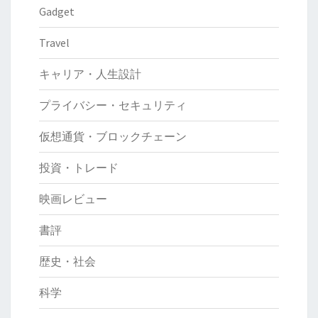
Gadget
度
改
Travel
正
の
キャリア・人生設計
イ
プライバシー・セキュリティ
ン
パ
仮想通貨・ブロックチェーン
ク
投資・トレード
ト
映画レビュー
書評
歴史・社会
科学