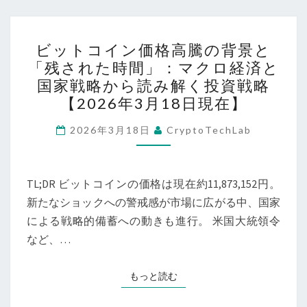
相
場
ビ
と
ビットコイン価格高騰の背景と
ッ
「残された時間」：マクロ経済と
マ
ト
国家戦略から読み解く投資戦略
ク
コ
【2026年3月18日現在】
ロ
イ
動
ン
2026年3月18日
CryptoTechLab
向：
価
株
格
式
TL;DR ビットコインの価格は現在約11,873,152円。
高
市
新たなショックへの警戒感が市場に広がる中、国家
騰
場
による戦略的備蓄への動きも進行。 米国大統領令
の
の
など、…
背
揺
景
れ
と
もっと読む
もっと読む
と
「残
BTC