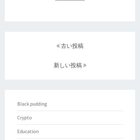
可
イ
能
ン
性
最
の
新
投
論
動
稿
点
古い投稿
向
ナ
と
ビ
X
新しい投稿
ゲ
MONEY
ー
の
シ
革
ョ
命：
ン
Black pudding
暗
号
Crypto
資
産
Education
制