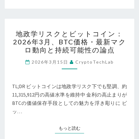
視
イ
点
ン：
地
地
域
地政学リスクとビットコイン：
政
2026年3月、BTC価格・最新マク
支
学
ロ動向と持続可能性の論点
援
リ
策・
ス
2026年3月15日
CryptoTechLab
実
ク
用
と
イ
ビ
TL;DR ビットコインは地政学リスク下でも堅調、約
ン
ッ
11,315,912円の高値水準を維持中 金利の高止まりが
フ
ト
BTCの価値保存手段としての魅力を浮き彫りに ビ
ラ
コ
ッ…
か
イ
ら
ン：
もっと読む
もっと読む
読
2026