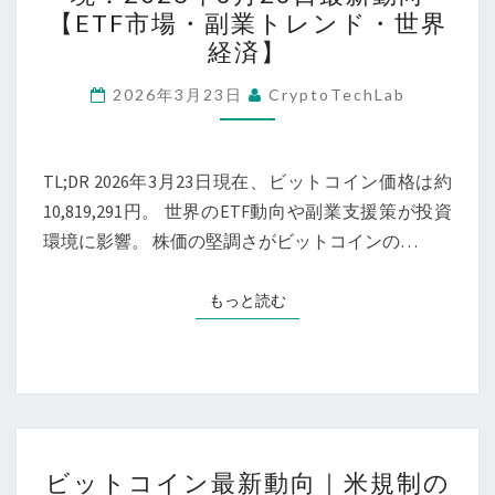
ト
【ETF市場・副業トレンド・世界
コ
経済】
イ
ン
2026年3月23日
CryptoTechLab
の
現
TL;DR 2026年3月23日現在、ビットコイン価格は約
在
10,819,291円。 世界のETF動向や副業支援策が投資
地
環境に影響。 株価の堅調さがビットコインの…
と
投
資
もっと読む
もっと読む
環
境：
2026
年
3
ビ
ビットコイン最新動向｜米規制の
月
ッ