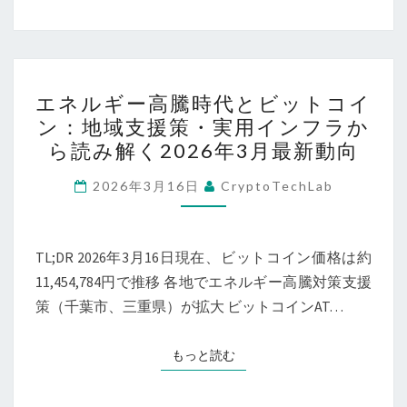
イ
読
ン
み
動
解
向：
エ
く
価
エネルギー高騰時代とビットコイ
ネ
投
ン：地域支援策・実用インフラか
格・
ル
資
ら読み解く2026年3月最新動向
米
ギ
戦
国
ー
2026年3月16日
CryptoTechLab
略
の
高
【2026
新
騰
年
政
時
TL;DR 2026年3月16日現在、ビットコイン価格は約
3
策・
代
11,454,784円で推移 各地でエネルギー高騰対策支援
月
資
と
策（千葉市、三重県）が拡大 ビットコインAT…
18
産
ビ
日
保
ッ
もっと読む
もっと読む
現
全
ト
在】
の
コ