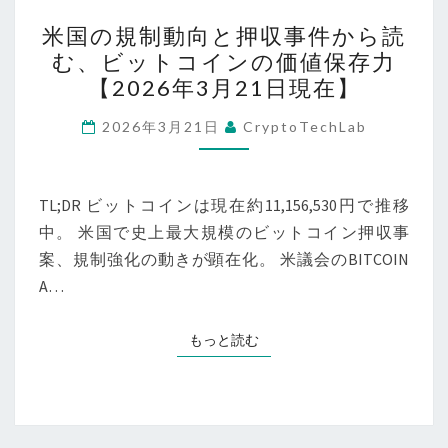
イ
米
経
米国の規制動向と押収事件から読
ラ
国
済】
む、ビットコインの価値保存力
ン
の
【2026年3月21日現在】
地
規
政
制
2026年3月21日
CryptoTechLab
学
動
で
向
春
と
TL;DR ビットコインは現在約11,156,530円で推移
到
押
中。 米国で史上最大規模のビットコイン押収事
来？
収
案、規制強化の動きが顕在化。 米議会のBITCOIN
企
事
A…
業
件
決
か
もっと読む
もっと読む
済
ら
も
読
拡
む、
大
ビ