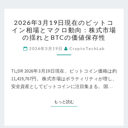
日
新
現
動
2026
在】
向
2026年3月19日現在のビットコ
年
イン相場とマクロ動向：株式市場
と
3
の揺れとBTCの価値保存性
今
月
後
19
2026年3月19日
CryptoTechLab
の
日
価
現
値
在
TL;DR 2026年3月19日現在、ビットコイン価格は約
保
の
11,419,767円。 株式市場はボラティリティが増し、
存
ビ
安全資産としてビットコインに注目集まる。 国…
戦
ッ
略
ト
もっと読む
もっと読む
コ
イ
ン