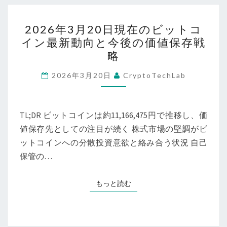
中
ッ
2026
【2026
ト
2026年3月20日現在のビットコ
年
年
イン最新動向と今後の価値保存戦
コ
3
3
略
イ
月
月
ン
20
2026年3月20日
CryptoTechLab
22
の
日
日
価
現
現
値
在
TL;DR ビットコインは約11,166,475円で推移し、価
在】
保
の
値保存先としての注目が続く 株式市場の堅調がビ
存
ビ
ットコインへの分散投資意欲と絡み合う状況 自己
力
ッ
保管の…
【2026
ト
年
コ
もっと読む
もっと読む
3
イ
月
ン
21
最