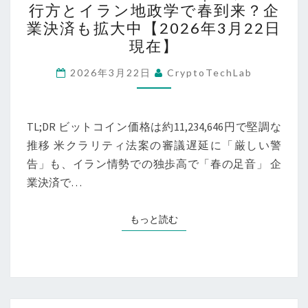
行方とイラン地政学で春到来？企
23
ト
業決済も拡大中【2026年3月22日
日
コ
現在】
最
イ
新
ン
2026年3月22日
CryptoTechLab
動
最
向
新
【ETF
TL;DR ビットコイン価格は約11,234,646円で堅調な
動
市
推移 米クラリティ法案の審議遅延に「厳しい警
向
場・
告」も、イラン情勢での独歩高で「春の足音」 企
｜
副
業決済で…
米
業
規
ト
制
もっと読む
もっと読む
レ
の
ン
行
ド・
方
世
と
界