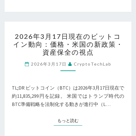
さ
の
れ
価
た
値
時
2026
保
2026年3月17日現在のビットコ
間」：
年
存
イン動向：価格・米国の新政策・
マ
3
性
資産保全の視点
ク
月
ロ
17
2026年3月17日
CryptoTechLab
経
日
済
現
と
在
TL;DR ビットコイン（BTC）は2026年3月17日現在で
国
の
約11,835,299円を記録。 米国ではトランプ時代の
家
ビ
BTC準備戦略を法制化する動きが進行中（L…
戦
ッ
略
ト
もっと読む
もっと読む
か
コ
ら