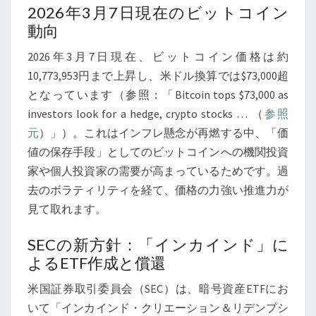
需
2026年3月7日現在のビットコイン
要
動向
と
2026年3月7日現在、ビットコイン価格は約
機
10,773,953円まで上昇し、米ドル換算では$73,000超
関
となっています（参照：「Bitcoin tops $73,000 as
参
investors look for a hedge, crypto stocks … （
参照
入
元
）」）。これはインフレ懸念が再燃する中、「価
が
値の保存手段」としてのビットコインへの機関投資
加
家や個人投資家の需要が高まっているためです。過
速
去のボラティリティを経て、価格の力強い推進力が
す
見て取れます。
る
背
SECの新方針：「インカインド」に
景
よるETF作成と償還
【2026
米国証券取引委員会（SEC）は、暗号資産ETFにお
年
いて「インカインド・クリエーション＆リデンプシ
3