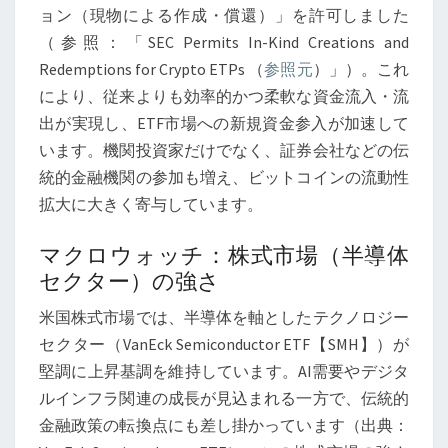
ョン（現物による作成・償還）」を許可しました
月
（参照：「SEC Permits In-Kind Creations and
7
Redemptions for Crypto ETPs （
参照元
）」）。これ
日
により、従来よりも効率的かつ柔軟な資金流入・流
現
出が実現し、ETF市場への新規資金参入が加速して
在】
います。機関投資家だけでなく、証券会社などの伝
統的金融機関の参加も増え、ビットコインの流動性
拡大に大きく寄与しています。
マクロウォッチ：株式市場（半導体
セクター）の強さ
米国株式市場では、半導体を軸としたテクノロジー
セクター（VanEck Semiconductor ETF【SMH】）が
堅調に上昇基調を維持しています。AI需要やデジタ
ルインフラ関連の成長が見込まれる一方で、伝統的
金融政策の転換点にも差し掛かっています（出典：