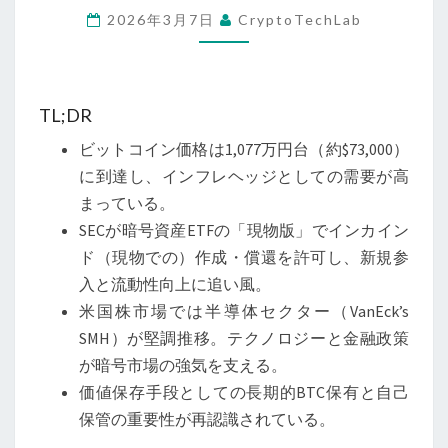
2026年3月7日
CryptoTechLab
1,070
万
円
台
TL;DR
へ
ビットコイン価格は1,077万円台（約$73,000）
再
に到達し、インフレヘッジとしての需要が高
上
まっている。
昇
SECが暗号資産ETFの「現物版」でインカイン
──
ド（現物での）作成・償還を許可し、新規参
イ
入と流動性向上に追い風。
ン
米国株市場では半導体セクター（VanEck’s
フ
SMH）が堅調推移。テクノロジーと金融政策
レ
が暗号市場の強気を支える。
ヘ
価値保存手段としての長期的BTC保有と自己
ッ
保管の重要性が再認識されている。
ジ