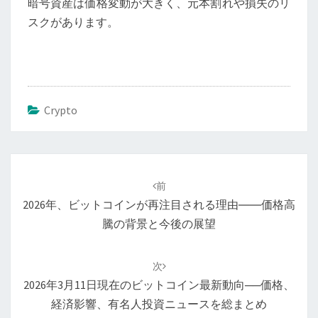
暗号資産は価格変動が大きく、元本割れや損失のリ
スクがあります。
Crypto
投
稿
前
ナ
2026年、ビットコインが再注目される理由――価格高
ビ
騰の背景と今後の展望
ゲ
ー
次
シ
2026年3月11日現在のビットコイン最新動向──価格、
ョ
経済影響、有名人投資ニュースを総まとめ
ン