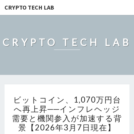
CRYPTO TECH LAB
CRYPTO TECH LAB
ビ
ビットコイン、1,070万円台
ッ
へ再上昇──インフレヘッジ
ト
需要と機関参入が加速する背
コ
イ
景【2026年3月7日現在】
ン、