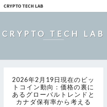
CRYPTO TECH LAB
CRYPTO TECH LAB
2026
2026年2月19日現在のビッ
年
トコイン動向：価格の裏に
2
あるグローバルトレンドと
月
19
カナダ保有率から考える
日