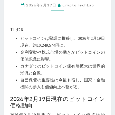
2026年2月19日
CryptoTechLab
現
在
の
ビ
TL;DR
ッ
ビットコインは堅調に推移し、2026年2月19日
ト
現在、約10,249,574円に。
コ
金利変動や株式市場の動きがビットコインの
イ
価値認識に影響。
ン
カナダでのビットコイン保有層拡大は世界的
動
潮流と合致。
向：
自己保管の重要性は今後も増し、国家・金融
価
機関の参入も価値向上へ繋がる。
格
の
2026年2月19日現在のビットコイン
裏
価格動向
に
2026年2月19日現在、ビットコイン価格は約