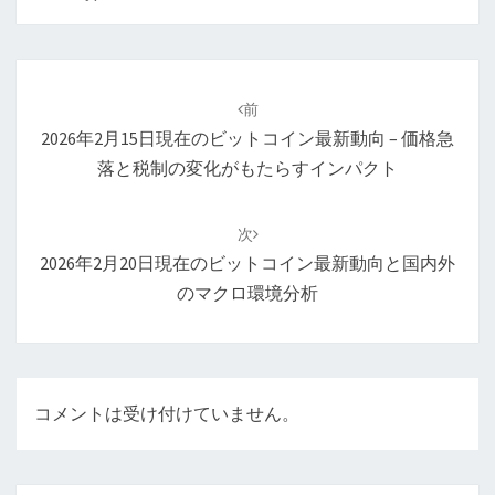
投
稿
前
ナ
2026年2月15日現在のビットコイン最新動向 – 価格急
ビ
落と税制の変化がもたらすインパクト
ゲ
ー
次
シ
2026年2月20日現在のビットコイン最新動向と国内外
ョ
のマクロ環境分析
ン
コメントは受け付けていません。