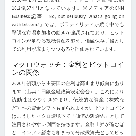
あ
10,249,574円となっています。米メディアのCNN
る
Business記事「No, but seriously: What’s going on
グ
with bitcoin?」では、ボラティリティが続く中でも
ロ
堅調な市場参加者の動きが強調されており、ビット
ー
コインが単なる投機資産を超え、価値保存手段とし
バ
ての利用が広まりつつあると評価されています。
ル
ト
マクロウォッチ：金利とビットコイ
レ
ンの関係
ン
2026年初頭から主要国の金利は高止まり傾向にあり
ド
ます（出典：日銀金融政策決定会合）。これにより
と
流動性はやや引き締まり、伝統的な資産（株式な
カ
ど）への資金シフトも見られますが、ビットコイン
ナ
はこうしたマクロ環境下で「価値の逃避先」として
ダ
注目されやすい側面を持ちます。金利上昇が進むほ
保
ど、インフレ懸念も相まって分散投資先としてビッ
有