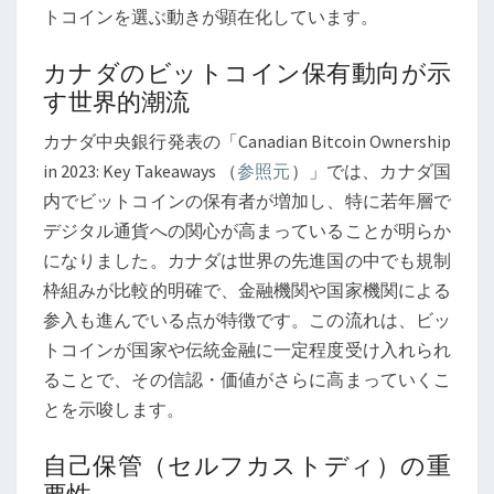
トコインを選ぶ動きが顕在化しています。
率
か
カナダのビットコイン保有動向が示
ら
す世界的潮流
考
え
カナダ中央銀行発表の「Canadian Bitcoin Ownership
る
in 2023: Key Takeaways （
参照元
）」では、カナダ国
内でビットコインの保有者が増加し、特に若年層で
デジタル通貨への関心が高まっていることが明らか
になりました。カナダは世界の先進国の中でも規制
枠組みが比較的明確で、金融機関や国家機関による
参入も進んでいる点が特徴です。この流れは、ビッ
トコインが国家や伝統金融に一定程度受け入れられ
ることで、その信認・価値がさらに高まっていくこ
とを示唆します。
自己保管（セルフカストディ）の重
要性