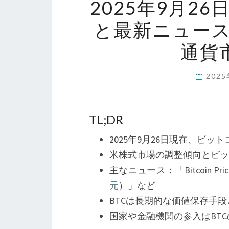
2025年9月2
と最新ニュー
通貨
202
TL;DR
2025年9月26日現在、ビットコ
米株式市場の調整傾向とビ
主なニュース：「Bitcoin Price, XRP
元
）」など
BTCは長期的な価値保存手
国家や金融機関の参入はBT