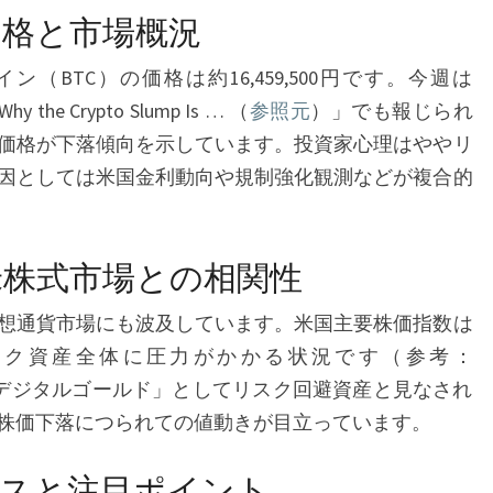
場
価格と市場概況
と
イン（BTC）の価格は約16,459,500円です。今週は
最
. Why the Crypto Slump Is … （
参照元
）」でも報じられ
新
価格が下落傾向を示しています。投資家心理はややリ
ニ
因としては米国金利動向や規制強化観測などが複合的
ュ
ー
ス
米株式市場との相関性
動
向
想通貨市場にも波及しています。米国主要株価指数は
—
スク資産全体に圧力がかかる状況です（参考：
マ
ンは「デジタルゴールド」としてリスク回避資産と見なされ
ク
株価下落につられての値動きが目立っています。
ロ
ースと注目ポイント
環