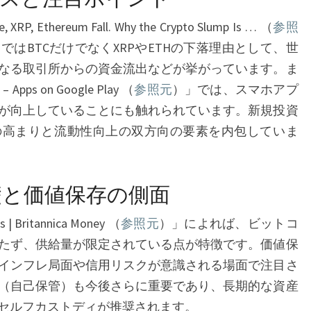
境
 Ethereum Fall. Why the Crypto Slump Is … （
参照
と
はBTCだけでなくXRPやETHの下落理由として、世
仮
なる取引所からの資金流出などが挙がっています。ま
想
– Apps on Google Play （
参照元
）」では、スマホアプ
通
が向上していることにも触れられています。新規投資
貨
の高まりと流動性向上の双方向の要素を内包していま
市
場
の
礎と価値保存の側面
視
ts | Britannica Money （
点
参照元
）」によれば、ビットコ
たず、供給量が限定されている点が特徴です。価値保
か
インフレ局面や信用リスクが意識される場面で注目さ
ら
（自己保管）も今後さらに重要であり、長期的な資産
セルフカストディが推奨されます。