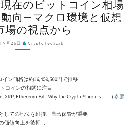
6日現在のビットコイン相場
年
ス動向—マクロ環境と仮想
9
月
市場の視点から
26
日
5年9月26日
CryptoTechLab
現
在
の
ビ
イン価格は約16,459,500円で推移
ッ
ットコインの相関に注目
ト
, Ethereum Fall. Why the Crypto Slump Is … （
参照
コ
イ
段としての地位を維持、自己保管が重要
ン
Cの価値向上を後押し
相