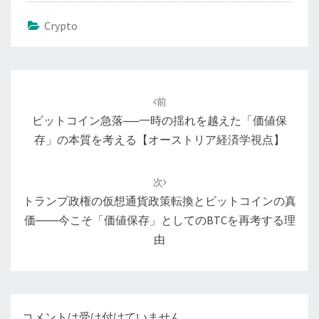
Crypto
投
稿
前
ナ
ビットコイン急落──一時の揺れを越えた「価値保
ビ
存」の本質を考える【オーストリア経済学視点】
ゲ
ー
次
シ
トランプ政権の仮想通貨政策転換とビットコインの真
ョ
価――今こそ「価値保存」としてのBTCを再考する理
ン
由
コメントは受け付けていません。