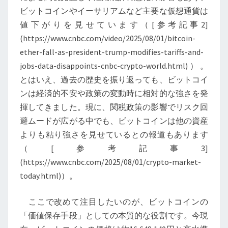
が
ビットコインやイーサリアムなど主要な仮想通貨は
示
値下がりを見せています（[参考記事2]
す
(https://www.cnbc.com/video/2025/08/01/bitcoin-
「価
ether-fall-as-president-trump-modifies-tariffs-and-
値
jobs-data-disappoints-cnbc-crypto-world.html)）。
保
とはいえ、過去の歴史を振り返っても、ビットコイ
存」
ンは経済的不安や政策の変動時に相対的な強さを発
の
揮してきました。現に、関税政策の影響でリスク回
未
避ムードが広がる中でも、ビットコインは他の資産
来
よりも粘り強さを見せているとの報道もあります
（[参考記事3]
(https://www.cnbc.com/2025/08/01/crypto-market-
today.html)）。
ここで改めて注目したいのが、ビットコインの
「価値保存手段」としての本質的な役割です。今現