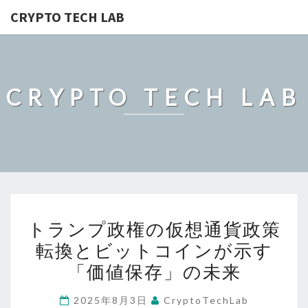
CRYPTO TECH LAB
CRYPTO TECH LAB
ト
トランプ政権の仮想通貨政策
ラ
転換とビットコインが示す
ン
「価値保存」の未来
プ
政
2025年8月3日
CryptoTechLab
権