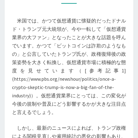
の
仮
米国では、かつて仮想通貨に懐疑的だったドナル
想
ド・トランプ元大統領が、今や一転して「仮想通貨
通
業界の大ファン」となったことが大きな話題を呼ん
貨
でいます。かつて「ビットコインは詐欺のようなも
政
の」と公言していたトランプ氏が、政権復帰後の政
策
策姿勢を大きく転換し、仮想通貨市場に積極的な態
転
度を見せています（[参考記事1]
換
(https://www.pbs.org/newshour/politics/once-a-
と
crypto-skeptic-trump-is-now-a-big-fan-of-the-
ビ
industry)）。仮想通貨業界にとっては、この変化が
ッ
今後の規制や普及にどう影響するかが大きな注目点
ト
と言えるでしょう。
コ
イ
しかし、最新のニュースによれば、トランプ政権
ン
による関税見直しや雇用統計の悪化の影響もあり、