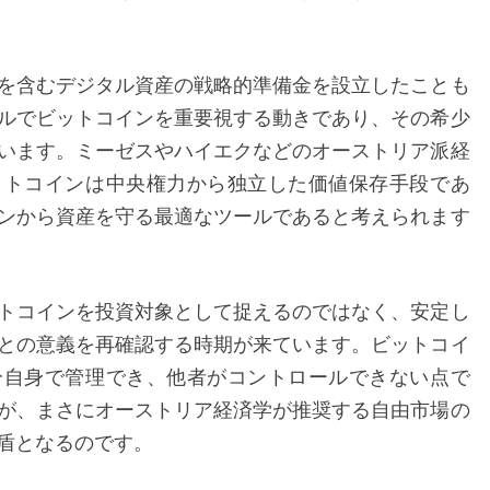
す
未
を含むデジタル資産の戦略的準備金を設立したことも
来
ルでビットコインを重要視する動きであり、その希少
の
います。ミーゼスやハイエクなどのオーストリア派経
価
ットコインは中央権力から独立した価値保存手段であ
値
ンから資産を守る最適なツールであると考えられます
保
存
手
トコインを投資対象として捉えるのではなく、安定し
段
との意義を再確認する時期が来ています。ビットコイ
分自身で管理でき、他者がコントロールできない点で
が、まさにオーストリア経済学が推奨する自由市場の
盾となるのです。