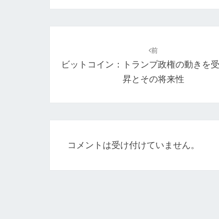
投
稿
前
ビットコイン：トランプ政権の動きを
ナ
昇とその将来性
ビ
ゲ
ー
シ
コメントは受け付けていません。
ョ
ン