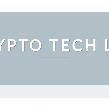
YPTO TECH 
ビ