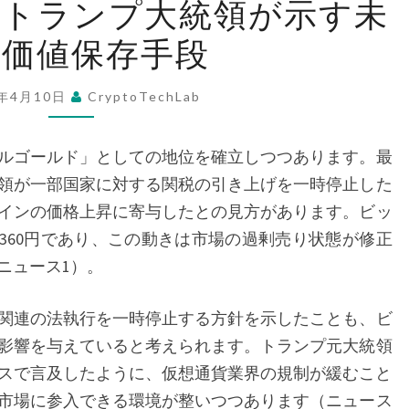
とトランプ大統領が示す未
ッ
の価値保存手段
ト
コ
イ
5年4月10日
CryptoTechLab
ン
と
ルゴールド」としての地位を確立しつつあります。最
ト
領が一部国家に対する関税の引き上げを一時停止した
ラ
インの価格上昇に寄与したとの見方があります。ビッ
ン
4,360円であり、この動きは市場の過剰売り状態が修正
プ
ニュース1）。
大
統
関連の法執行を一時停止する方針を示したことも、ビ
領
影響を与えていると考えられます。トランプ元大統領
が
レンスで言及したように、仮想通貨業界の規制が緩むこと
示
市場に参入できる環境が整いつつあります（ニュース