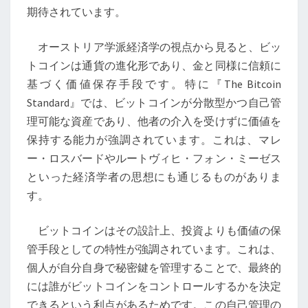
超
期待されています。
え
て
オーストリア学派経済学の視点から見ると、ビッ
トコインは通貨の進化形であり、金と同様に信頼に
基づく価値保存手段です。特に『The Bitcoin
Standard』では、ビットコインが分散型かつ自己管
理可能な資産であり、他者の介入を受けずに価値を
保持する能力が強調されています。これは、マレ
ー・ロスバードやルートヴィヒ・フォン・ミーゼス
といった経済学者の思想にも通じるものがありま
す。
ビットコインはその設計上、投資よりも価値の保
管手段としての特性が強調されています。これは、
個人が自分自身で秘密鍵を管理することで、最終的
には誰がビットコインをコントロールするかを決定
できるという利点があるためです。この自己管理の