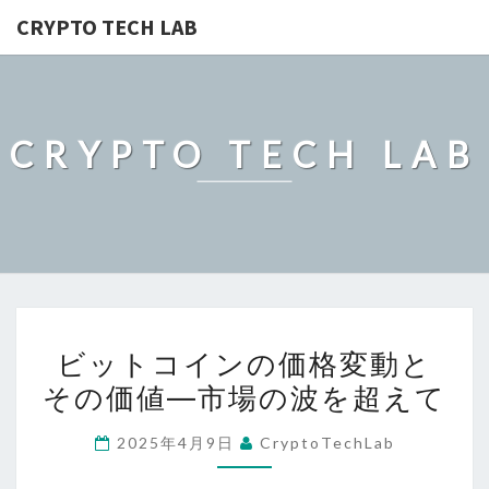
CRYPTO TECH LAB
CRYPTO TECH LAB
ビ
ビットコインの価格変動と
ッ
その価値―市場の波を超えて
ト
コ
2025年4月9日
CryptoTechLab
イ
ン