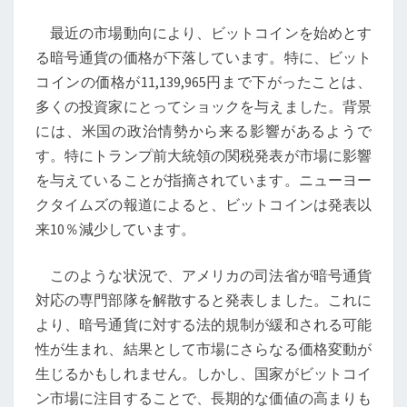
の
最近の市場動向により、ビットコインを始めとす
価
る暗号通貨の価格が下落しています。特に、ビット
格
コインの価格が11,139,965円まで下がったことは、
変
多くの投資家にとってショックを与えました。背景
動
には、米国の政治情勢から来る影響があるようで
と
す。特にトランプ前大統領の関税発表が市場に影響
そ
を与えていることが指摘されています。ニューヨー
の
クタイムズの報道によると、ビットコインは発表以
価
来10％減少しています。
値
―
このような状況で、アメリカの司法省が暗号通貨
市
対応の専門部隊を解散すると発表しました。これに
場
より、暗号通貨に対する法的規制が緩和される可能
の
性が生まれ、結果として市場にさらなる価格変動が
波
生じるかもしれません。しかし、国家がビットコイ
を
ン市場に注目することで、長期的な価値の高まりも