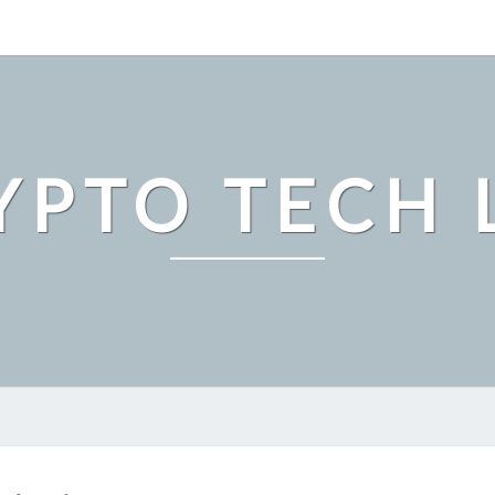
YPTO TECH 
暗