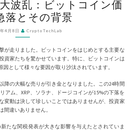
の大波乱：ビットコイン価
号
急落とその背景
通
貨
市
5年4月8日
CryptoTechLab
場
の
撃が走りました。ビットコインをはじめとする主要な
大
投資家たちを驚かせています。特に、ビットコインは
波
の原因として様々な要因が取り沙汰されています。
乱：
ビ
降の大幅な売りが引き金となりました。この24時間
ッ
リアム、XRP、ソラナ、ドージコインが15%の下落を
ト
な変動は決して珍しいことではありませんが、投資家
コ
は間違いありません。
イ
新たな関税発表が大きな影響を与えたとされていま
ン