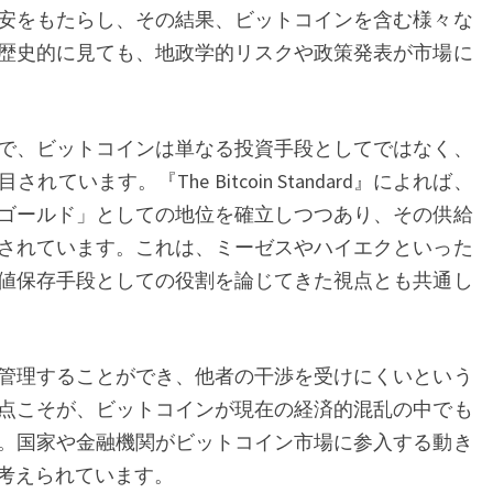
安をもたらし、その結果、ビットコインを含む様々な
価
歴史的に見ても、地政学的リスクや政策発表が市場に
格
の
急
で、ビットコインは単なる投資手段としてではなく、
落
います。『The Bitcoin Standard』によれば、
と
ゴールド」としての地位を確立しつつあり、その供給
そ
されています。これは、ミーゼスやハイエクといった
の
値保存手段としての役割を論じてきた視点とも共通し
背
景
管理することができ、他者の干渉を受けにくいという
点こそが、ビットコインが現在の経済的混乱の中でも
。国家や金融機関がビットコイン市場に参入する動き
考えられています。