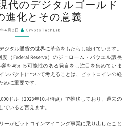
 現代のデジタルゴールド
ッ
の進化とその意義
ト
コ
イ
5年4月2日
CryptoTechLab
ン:
現
デジタル通貨の世界に革命をもたらし続けています。
代
Federal Reserve）のジェローム・パウエル議長
の
影響を与える可能性のある発言をし注目を集めていま
デ
インパクトについて考えることは、ビットコインの経
ジ
ために重要です。
タ
ル
000ドル（2023年10月時点）で推移しており、過去の
ゴ
していると言えます。
ー
リーがビットコインマイニング事業に乗り出したこと
ル