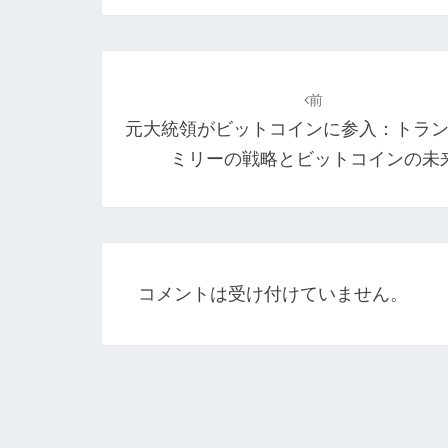
投
稿
前
元大統領がビットコインに参入：トラ
ナ
ミリーの戦略とビットコインの未
ビ
ゲ
ー
シ
コメントは受け付けていません。
ョ
ン