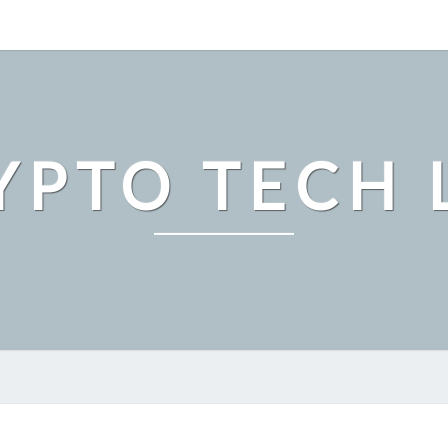
YPTO TECH 
ビ