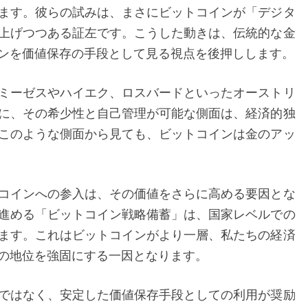
ます。彼らの試みは、まさにビットコインが「デジタ
ド
上げつつある証左です。こうした動きは、伝統的な金
と
ンを価値保存の手段として見る視点を後押しします。
し
て
ミーゼスやハイエク、ロスバードといったオーストリ
の
に、その希少性と自己管理が可能な側面は、経済的独
進
このような側面から見ても、ビットコインは金のアッ
化
と
そ
コインへの参入は、その価値をさらに高める要因とな
の
進める「ビットコイン戦略備蓄」は、国家レベルでの
意
ます。これはビットコインがより一層、私たちの経済
義
の地位を強固にする一因となります。
ではなく、安定した価値保存手段としての利用が奨励