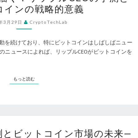
プ
メ
コインの戦略的意義
通
ル
リ
貨
CEO
5年3月29日
CryptoTechLab
カ
の
の
の
未
大
動を続けており、特にビットコインはしばしばニュー
政
来
胆
のニュースによれば、リップルCEOがビットコインを
策
を
な
動
描
予
向
く：
測
もっと読む
もっと読む
リ
と
ッ
ト
プ
ラ
ル
ン
CEO
プ
RIPPLE
の
の予測とビットコイン市場の未来—
元
CEO
予