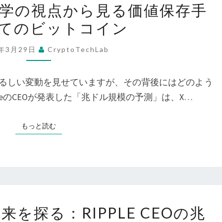
大
学の視点から見る価値保存手
の
測
統
てのビットコイン
予
と
領
測
ビ
の
5年3月29日
CryptoTechLab
と
ッ
戦
ビ
ト
略
るしい変動を見せていますが、その背後にはどのよう
ッ
コ
的
leのCEOが発表した「兆ドル規模の予測」は、X…
ト
イ
動
コ
ン
き
もっと読む
もっと読む
イ
の
ン
戦
市
略
場
的
の
意
ビ
未
義
を探る：RIPPLE CEOの兆
ッ
来