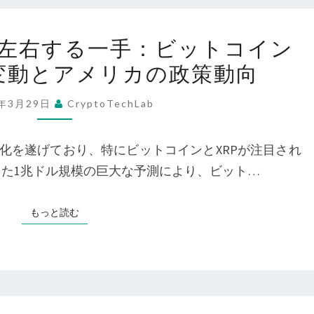
ど
る:
う
仮
戦
左右する一手：ビットコイン
反
想
略
応
格変動とアメリカの政策動向
通
的
す
貨
資
5年3月29日
CryptoTechLab
る
の
産
の
未
と
を遂げており、特にビットコインとXRPが注目され
か？
来
し
近行った1兆ドル規模の巨大な予測により、ビット…
を
て
左
の
もっと読む
もっと読む
右
進
す
化
る
一
手：