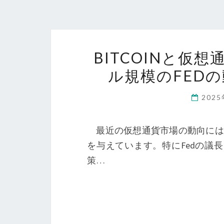
BITCOINと仮
ル規模のFED
202
最近の仮想通貨市場の動向には、
を与えています。特にFedの議
策…