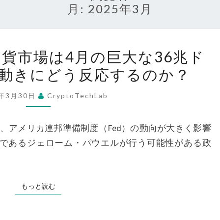
月:
2025年3月
BITCOIN
想通貨市場は4月の巨大な36兆ド
と
の動きにどう反応するのか？
仮
想
5年3月30日
CryptoTechLab
通
貨
アメリカ連邦準備制度（Fed）の動向が大きく影響
市
長であるジェローム・パウエルが行う可能性がある政
場
は
4
もっと読む
もっと読む
月
の