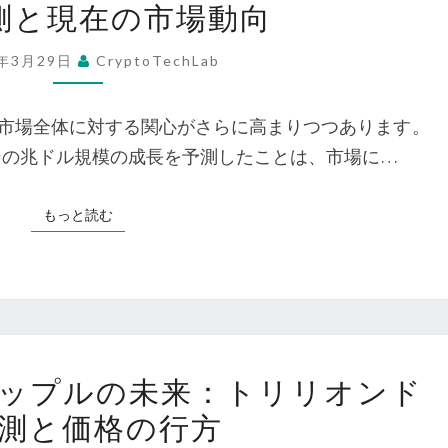
測と現在の市場動向
ト
—
コ
オ
5年3月29日
CryptoTechLab
イ
ー
ン
ス
市場全体に対する関心がさらに高まりつつあります。
の
ト
コインの兆ドル規模の成長を予測したことは、市場に…
未
リ
来
ア
もっと読む
もっと読む
を
経
探
済
る：
学
RIPPLE
の
CEO
視
ビ
の
点
ップルの未来：トリリオンド
ッ
兆
か
測と価格の行方
ト
ド
ら