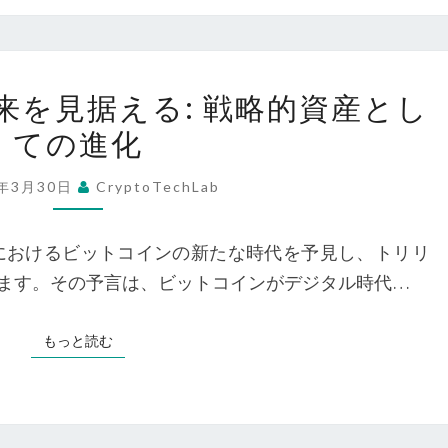
巨
大
な
ビ
36
来を見据える: 戦略的資産とし
ッ
兆
ての進化
ト
ド
コ
ル
5年3月30日
CryptoTechLab
イ
規
ン
模
市場におけるビットコインの新たな時代を予見し、トリリ
の
の
ます。その予言は、ビットコインがデジタル時代…
未
FED
来
の
もっと読む
もっと読む
を
動
見
き
据
に
え