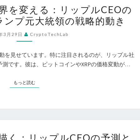
ビ
ビ
界を変える：リップルCEOの
ッ
ッ
ランプ元大統領の戦略的動き
ト
ト
コ
コ
5年3月29日
CryptoTechLab
イ
イ
ン
ン
動を見せています。特に注目されるのが、リップル社
が
と
の予測です。彼は、ビットコインやXRPの価格変動が…
世
XRP
界
の
もっと読む
もっと読む
を
価
変
格
え
変
る：
動
リ
と
仮
ッ
描く：リップルCEOの予測と
ア
想