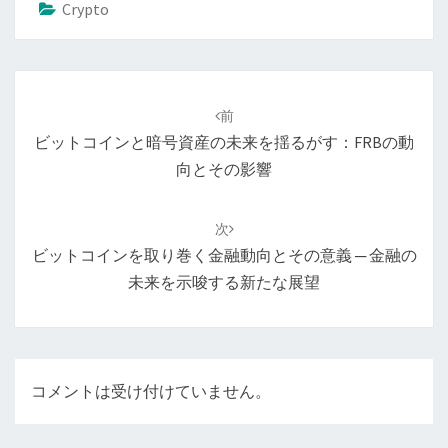
Crypto
投
稿
前
ナ
ビットコインと暗号資産の未来を揺るがす：FRBの動
ビ
向とその影響
ゲ
ー
次
シ
ビットコインを取り巻く金融動向とその意義 ─ 金融の
ョ
未来を示唆する新たな展望
ン
コメントは受け付けていません。