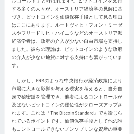
ルゴールド」と呼ばれます
。ビットコインを支持
に
する多くの人々が、オーストリア経済学の見解に基
も
づき、ビットコインを価値保存手段として見る理由
た
はここにあります。ルートヴィヒ・フォン・ミーゼ
ら
スやフリードリヒ・ハイエクなどのオーストリア派
す
経済学者は、政府の介入が少ない自由市場を支持し
可
ました。彼らの理論は、ビットコインのような政府
能
の介入が少ない通貨に対する支持にも繋がっていま
性
す。
—
そ
しかし、FRBのような中央銀行が経済政策により
の
市場に大きな影響を与える現実を考えると、自分自
先
身で秘密鍵を管理でき、他者によるコントロールが
に
及ばないビットコインの優位性がクローズアップさ
あ
れます。これは『The Bitcoin Standard』でも論じら
る
れているポイントです。価値保存手段として他の誰
価
もコントロールできないノンソブリンな資産の重要
値