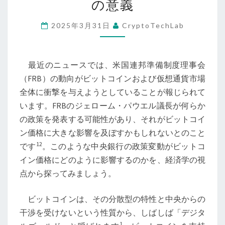
の意義
制
度
2025年3月31日
CryptoTechLab
理
事
最近のニュースでは、米国連邦準備制度理事会
会
（FRB）の動向がビットコインおよび仮想通貨市場
（FRB）
全体に衝撃を与えようとしていることが報じられて
の
います。FRBのジェローム・パウエル議長が何らか
影
の政策を発表する可能性があり、それがビットコイ
響
ン価格に大きな影響を及ぼすかもしれないとのこと
が
1
2
です
。このような中央銀行の政策変動がビットコ
ビ
イン価格にどのように影響するのかを、経済学の視
ッ
点から探ってみましょう。
ト
コ
ビットコインは、その分散型の特性と中央からの
イ
干渉を受けないという性質から、しばしば「デジタ
ン
1