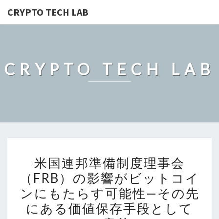
CRYPTO TECH LAB
CRYPTO TECH LAB
米
米国連邦準備制度理事会
国
（FRB）の影響がビットコイ
連
ンにもたらす可能性—その先
邦
準
にある価値保存手段として
備