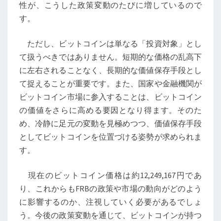
性が、こうした政策変動のたびに増しているので
保
す。
存
手
ただし、ビットコインは単なる「投資対象」とし
段
て扱うべきではありません。短期的な価格の乱高下
と
に左右されることなく、長期的な価値保存手段とし
し
て捉えることが重要です。また、国家や金融機関が
て
ビットコイン市場に参入することは、ビットコイン
の
の価値をさらに高める要因となり得ます。そのた
意
め、冷静に足元の変動を見極めつつ、価値保存手段
義
としてビットコインを位置づける姿勢が求められま
す。
現在のビットコイン価格は約12,249,167円であ
り、これからもFRBの政策や市場の動向がどのよう
に影響するのか、注視していく必要があるでしょ
う。今後の政策変動を通じて、ビットコインが持つ