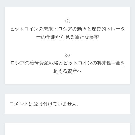
投
稿
前
ナ
ビットコインの未来：ロシアの動きと歴史的トレーダ
ビ
ーの予測から見る新たな展望
ゲ
ー
次
シ
ロシアの暗号資産戦略とビットコインの将来性—金を
ョ
超える資産へ
ン
コメントは受け付けていません。