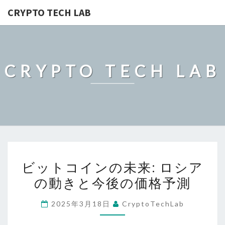
CRYPTO TECH LAB
CRYPTO TECH LAB
ビ
ビットコインの未来: ロシア
ッ
の動きと今後の価格予測
ト
コ
2025年3月18日
CryptoTechLab
イ
ン