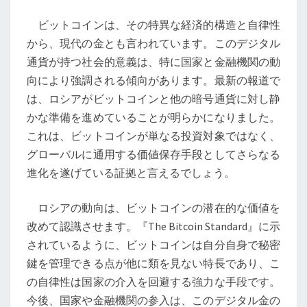
の
ビットコインは、その特異な経済的構造と自律性
未
から、現代の金とも言われています。このデジタル
来:
通貨が持つ社会的意義は、特に国家と金融機関の動
ロ
向により強調される傾向があります。最新の報道で
シ
は、ロシアがビットコインと他の暗号通貨に対し静
ア
かな準備を進めていることが明らかになりました。
の
これは、ビットコインが単なる投資対象ではなく、
動
グローバルに通用する価値保存手段としてさらなる
き
進化を遂げている証拠と言えるでしょう。
と
今
ロシアの動向は、ビットコインの潜在的な価値を
後
改めて認識させます。『The Bitcoin Standard』に示
の
されているように、ビットコインは自分自身で秘密
価
鍵を管理できる点が他に類を見ない特長であり、こ
格
の自律性は国家の介入を回避する強力な手段です。
予
今後、国家や金融機関の参入は、このデジタル金の