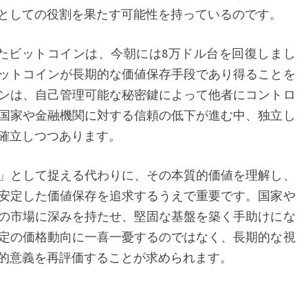
的
としての役割を果たす可能性を持っているのです。
意
たビットコインは、今朝には8万ドル台を回復しまし
義：
ットコインが長期的な価値保存手段であり得ることを
価
ンは、自己管理可能な秘密鍵によって他者にコントロ
値
国家や金融機関に対する信頼の低下が進む中、独立し
保
確立しつつあります。
存
手
」として捉える代わりに、その本質的価値を理解し、
段
安定した価値保存を追求するうえで重要です。国家や
と
の市場に深みを持たせ、堅固な基盤を築く手助けにな
し
定の価格動向に一喜一憂するのではなく、長期的な視
て
的意義を再評価することが求められます。
の
可
能