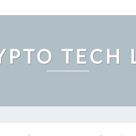
YPTO TECH 
ビ