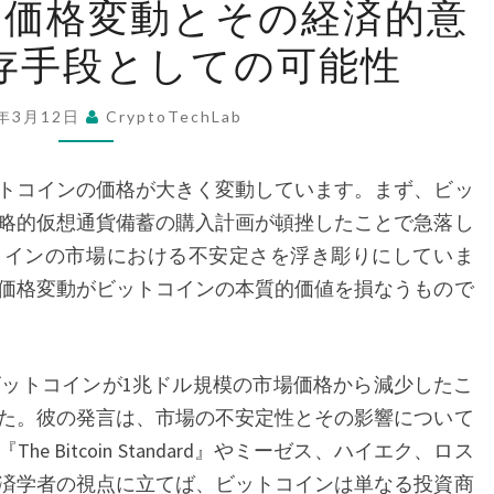
の価格変動とその経済的意
ッ
存手段としての可能性
ト
コ
イ
5年3月12日
CryptoTechLab
ン
の
トコインの価格が大きく変動しています。まず、ビッ
価
略的仮想通貨備蓄の購入計画が頓挫したことで急落し
格
コインの市場における不安定さを浮き彫りにしていま
変
価格変動がビットコインの本質的価値を損なうもので
動
と
そ
は、ビットコインが1兆ドル規模の市場価格から減少したこ
の
た。彼の発言は、市場の不安定性とその影響について
経
 Bitcoin Standard』やミーゼス、ハイエク、ロス
済
済学者の視点に立てば、ビットコインは単なる投資商