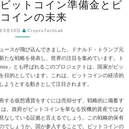
略ビットコイン準備金とビ
ラ
トコインの未来
ン
プ
の
5年3月10日
CryptoTechLab
戦
略
ュースが飛び込んできました。ドナルド・トランプ元
ビ
新たな戦略を発表し、世界の注目を集めています。ト
ッ
 Fort Knox」とも呼ばれるこのプロジェクトは、国家がビッ
ト
を目的としています。これは、ビットコインの経済的
コ
しようとする動きとして注目されます。
イ
ン
有する仮想通貨をすぐには売却せず、戦略的に備蓄す
準
きは、政府がビットコインを単なる投機的資産ではな
備
見なしている証拠と言えるでしょう。この戦略的保有
金
のでしょうか。国が参入することで、ビットコインの