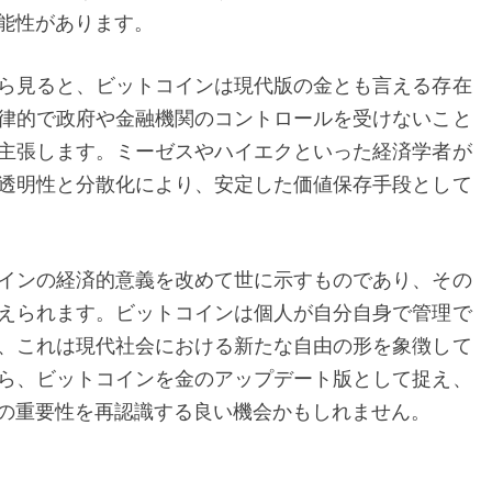
と
能性があります。
ビ
ら見ると、ビットコインは現代版の金とも言える存在
ッ
律的で政府や金融機関のコントロールを受けないこと
ト
主張します。ミーゼスやハイエクといった経済学者が
コ
透明性と分散化により、安定した価値保存手段として
イ
ン
の
インの経済的意義を改めて世に示すものであり、その
未
えられます。ビットコインは個人が自分自身で管理で
来
、これは現代社会における新たな自由の形を象徴して
ら、ビットコインを金のアップデート版として捉え、
の重要性を再認識する良い機会かもしれません。