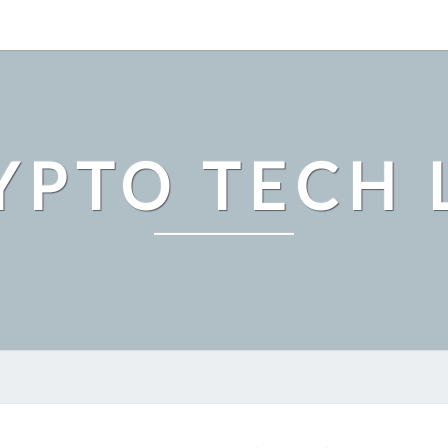
YPTO TECH 
ト