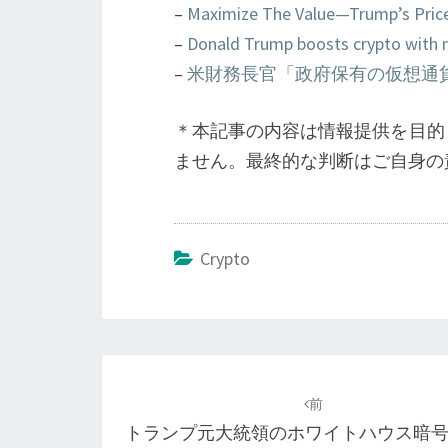
–
Maximize The Value—Trump’s Price
–
Donald Trump boosts crypto with n
–
米財務長官「政府保有の仮想通貨
＊本記事の内容は情報提供を目的
ません。最終的な判断はご自身の
Crypto
投
稿
前
トランプ元大統領のホワイトハウス暗
ナ