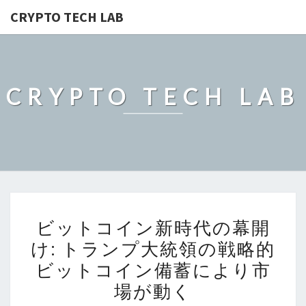
CRYPTO TECH LAB
CRYPTO TECH LAB
ビ
ビットコイン新時代の幕開
ッ
け: トランプ大統領の戦略的
ト
ビットコイン備蓄により市
コ
イ
場が動く
ン