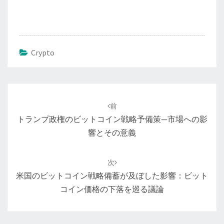
Crypto
投
稿
前
ナ
トランプ政権のビットコイン戦略予備策—市場への影
ビ
響とその意義
ゲ
ー
次
シ
米国のビットコイン戦略備蓄が及ぼした影響：ビット
ョ
コイン価格の下落を巡る議論
ン