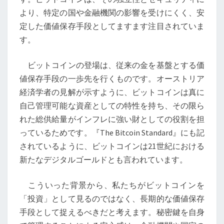
略
より、特定の国や金融機関の影響を受けにくく、安
的
定した価値保存手段としてますます注目されていま
ビ
す。
ッ
ト
ビットコインの登場は、従来の金を基盤とする価
コ
値保存手段の一歩先を行くものです。オーストリア
イ
経済学者の見解が示すように、ビットコインは真に
ン
自己管理可能な資産としての特性を持ち、その限ら
備
れた総供給量がインフレに強い財としての役割を担
蓄
っているためです。『The Bitcoin Standard』にも記
に
されているように、ビットコインは21世紀における
よ
新たなデジタルゴールドとも言われています。
り
市
こういった背景から、私たちがビットコインを
場
「投資」として見るのではなく、長期的な価値保存
が
手段として捉えるべきだと考えます。秘密鍵を自身
動