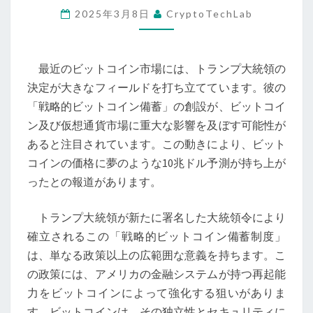
2025年3月8日
CryptoTechLab
新
時
代
最近のビットコイン市場には、トランプ大統領の
の
決定が大きなフィールドを打ち立てています。彼の
幕
「戦略的ビットコイン備蓄」の創設が、ビットコイ
開
ン及び仮想通貨市場に重大な影響を及ぼす可能性が
け:
あると注目されています。この動きにより、ビット
ト
コインの価格に夢のような10兆ドル予測が持ち上が
ラ
ったとの報道があります。
ン
プ
トランプ大統領が新たに署名した大統領令により
大
確立されるこの「戦略的ビットコイン備蓄制度」
統
は、単なる政策以上の広範囲な意義を持ちます。こ
領
の政策には、アメリカの金融システムが持つ再起能
の
力をビットコインによって強化する狙いがありま
戦
す。ビットコインは、その独立性とセキュリティに