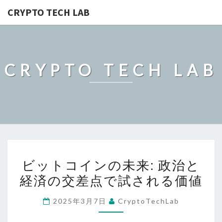
CRYPTO TECH LAB
CRYPTO TECH LAB
ビ
ビットコインの未来: 政治と
ッ
経済の交差点で試される価値
ト
コ
2025年3月7日
CryptoTechLab
イ
ン