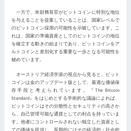
る
価
一方で、米財務長官がビットコインに特別な地位
値
を与えることを提案していることは、国家レベルで
のビットコイン採用の可能性を示唆しています。こ
れは、国家の準備資産としてのビットコインの地位
を確立する動きの始まりであり、ビットコインをア
ルトコインと差別化する重要な一歩となる可能性を
秘めています。
オーストリア経済学派の視点から見ると、ビット
コインは金のアップデート版として、最適な価値保
存手段と考えられています。『The Bitcoin
Standard』をはじめとする学術的な議論によれば、
ビットコインはその分散性とセキュリティの高さか
ら、自己管理可能な通貨としての利点を持っていま
す。他者にコントロールされない独立した資産とし
ての価値を提供し、長期的にはその経済的・社会的