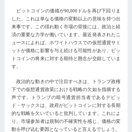
の
ビットコインの価格が90,000ドルを再び下回りま
未
した。これは単なる価格の変動以上の意味を持つ出
来:
来事です。この揺れ動く市場の背後には、政治と経
政
済の重要な力学が働いています。最近発表されたニ
治
ュースによれば、ホワイトハウスでの仮想通貨サミ
と
ットが価格に影響を与え続ける可能性があり、ビッ
経
トコインの将来に対する期待と懸念が交錯していま
済
す。
の
交
政治的な動きの中で注目すべきは、トランプ政権
差
下での仮想通貨政策における戦略の欠如を指摘する
点
声です。トランプの暗号通貨担当者であるデビッ
で
ド・サックスは、政府がビットコインに対する長期
試
的な戦略を欠いていると批判しています。これによ
さ
り、市場参加者は規制の不確実性を感じ、価格の変
れ
動を呼び込む要因となっていると言えるでしょう。