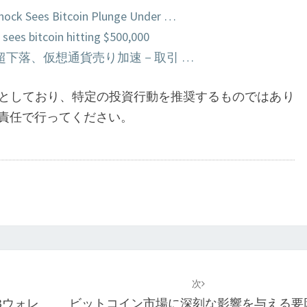
で、
Shock Sees Bitcoin Plunge Under …
依
l sees bitcoin hitting $500,000
然
超下落、仮想通貨売り加速－取引 …
と
としており、特定の投資行動を推奨するものではあり
し
責任で行ってください。
て
強
気
の
見
方
が
続
く
次
3ウォレ
ビットコイン市場に深刻な影響を与える要