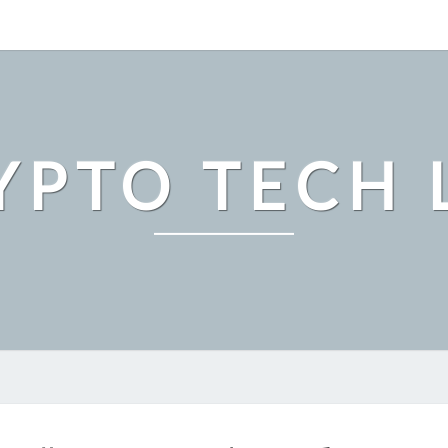
YPTO TECH 
仮