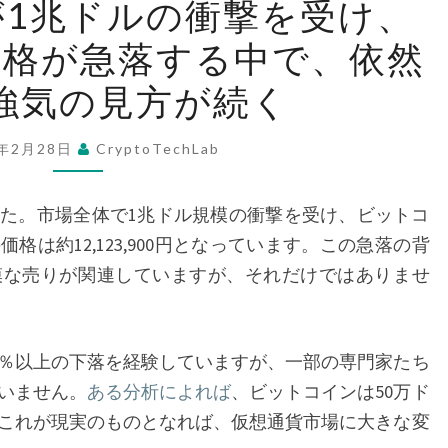
が1兆ドルの衝撃を受け、
想
価格が急落する中で、依然
通
貨
強気の見方が続く
市
場
5年2月28日
CryptoTechLab
が
1
た。市場全体で1兆ドル規模の衝撃を受け、ビットコ
兆
は約12,123,900円となっています。この急落の背
ド
模な売りが関連していますが、それだけではありませ
ル
の
衝
％以上の下落を経験していますが、一部の専門家たち
撃
いません。
ある分析によれば
、ビットコインは50万ド
を
これが現実のものとなれば、仮想通貨市場に大きな変
受