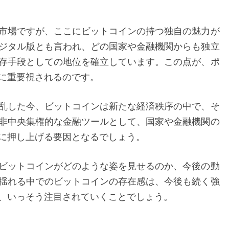
け、
ビ
市場ですが、ここにビットコインの持つ独自の魅力が
ッ
ジタル版とも言われ、どの国家や金融機関からも独立
ト
存手段としての地位を確立しています。この点が、ポ
コ
に重要視されるのです。
イ
ン
乱した今、ビットコインは新たな経済秩序の中で、そ
価
非中央集権的な金融ツールとして、国家や金融機関の
格
に押し上げる要因となるでしょう。
が
急
ビットコインがどのような姿を見せるのか、今後の動
落
揺れる中でのビットコインの存在感は、今後も続く強
す
、いっそう注目されていくことでしょう。
る
中