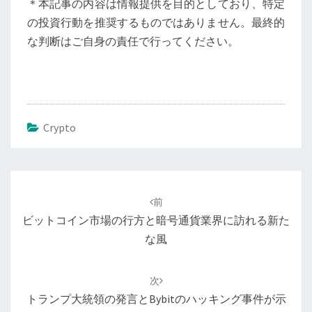
＊本記事の内容は情報提供を目的としており、特定
の投資行動を推奨するものではありません。最終的
な判断はご自身の責任で行ってください。
Crypto
投
稿
前
ナ
ビットコイン市場の行方と暗号通貨業界に訪れる新た
ビ
な風
ゲ
ー
次
シ
トランプ大統領の発言とBybitのハッキング事件が示
ョ