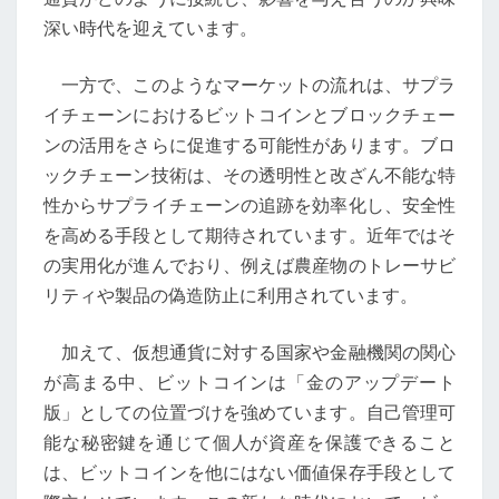
持
深い時代を迎えています。
が
引
一方で、このようなマーケットの流れは、サプラ
き
イチェーンにおけるビットコインとブロックチェー
起
ンの活用をさらに促進する可能性があります。ブロ
こ
ックチェーン技術は、その透明性と改ざん不能な特
す
性からサプライチェーンの追跡を効率化し、安全性
市
を高める手段として期待されています。近年ではそ
場
の実用化が進んでおり、例えば農産物のトレーサビ
の
リティや製品の偽造防止に利用されています。
変
動
加えて、仮想通貨に対する国家や金融機関の関心
と
が高まる中、ビットコインは「金のアップデート
そ
版」としての位置づけを強めています。自己管理可
の
能な秘密鍵を通じて個人が資産を保護できること
影
は、ビットコインを他にはない価値保存手段として
響