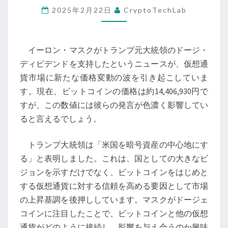
2025年2月22日
CryptoTechLab
ク
と
ド
イーロン・マスクがトランプ元大統領のドージ・
ナ
ディビデンドを支持したというニュースが、仮想通
ル
貨市場に新たな価格変動の波を引き起こしていま
ド・
す。現在、ビットコインの価格は約14,406,930円で
ト
すが、この数値には彼らの発言が色濃く影響してい
ラ
ると言えるでしょう。
ン
プ
トランプ大統領は「米国を暗号資産の中心地にす
の
る」と表明しました。これは、国としての大きなビ
仮
ジョンを示すだけでなく、ビットコインをはじめと
想
する仮想通貨に対する信頼を高める要因として市場
通
の上昇基調を後押ししています。マスクがドージェ
貨
コインに注目したことで、ビットコインと他の仮想
支
通貨がどのように接続し、影響を与え合うのか興味