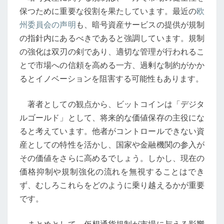
の
保つために重要な役割を果たしています。最近の
欧
規
州委員会の声明
も、暗号資産サービスの提供が規制
制
の指針内にあるべきであると強調しています。規制
進
の強化は双刃の剣であり、適切な管理が行われるこ
行
とで市場への信頼を高める一方、過剰な制約がかか
中
るとイノベーションを阻害する可能性もあります。
の
暗
著者としての観点から、ビットコインは「デジタ
号
ルゴールド」として、将来的な価値保存の主役にな
通
ると考えています。他者がコントロールできない資
貨
産としての特性を活かし、国家や金融機関の参入が
に
その価値をさらに高めるでしょう。しかし、現在の
よ
価格抑制や規制強化の流れを無視することはでき
る
ず、むしろこれらをどのように乗り越えるかが重要
慈
です。
善
寄