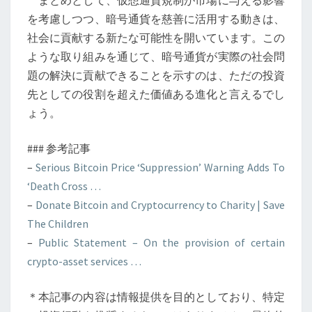
まとめとして、仮想通貨規制が市場に与える影響
付
を考慮しつつ、暗号通貨を慈善に活用する動きは、
の
社会に貢献する新たな可能性を開いています。この
注
ような取り組みを通じて、暗号通貨が実際の社会問
目
題の解決に貢献できることを示すのは、ただの投資
先としての役割を超えた価値ある進化と言えるでし
ょう。
### 参考記事
–
Serious Bitcoin Price ‘Suppression’ Warning Adds To
‘Death Cross …
–
Donate Bitcoin and Cryptocurrency to Charity | Save
The Children
–
Public Statement – On the provision of certain
crypto-asset services …
＊本記事の内容は情報提供を目的としており、特定