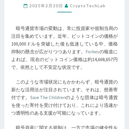
2025年2月20日
CryptoTechLab
価
格
の
暗号通貨市場の変動は、常に投資家や規制当局の
抑
注目を集めています。近年、ビットコインの価格が
制
100,000ドルを突破した後も低迷している中、価格
懸
抑制の懸念が広がりつつあります。
Forbes
の報道に
念
よれば、現在のビットコイン価格は約14,668,657円
と
で、依然として不安定な状況です。
暗
号
このような市場状況にもかかわらず、暗号通貨の
資
新たな活用法が注目されています。それは、慈善寄
産
付です。
Save The Children
のような団体は暗号通貨
サ
を使った寄付を受け付けており、これにより迅速か
ー
つ透明性のある支援が可能になっています。
ビ
ス
暗号資産に関する規制は、一方で市場の健全性を