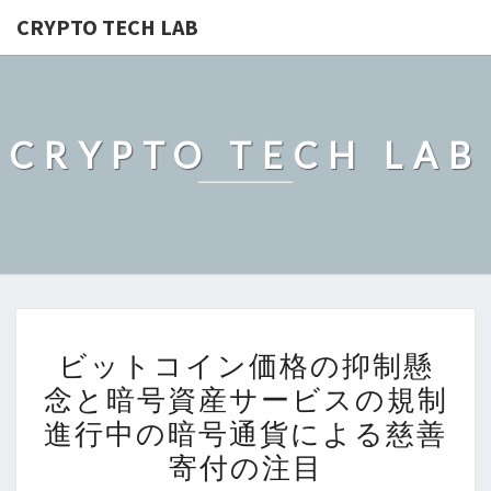
CRYPTO TECH LAB
CRYPTO TECH LAB
ビ
ビットコイン価格の抑制懸
ッ
念と暗号資産サービスの規制
ト
進行中の暗号通貨による慈善
コ
イ
寄付の注目
ン