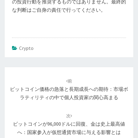
の投資行動を推奨するものではありません。最終的
な判断はご自身の責任で行ってください。
Crypto
投
稿
前
ナ
ビットコイン価格の急落と長期成長への期待：市場ボ
ビ
ラティリティの中で個人投資家の関心高まる
ゲ
ー
次
シ
ビットコインが96,000ドルに回復、金は史上最高値
ョ
へ：国家参入が仮想通貨市場に与える影響とは
ン