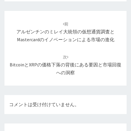
投
稿
前
ナ
アルゼンチンのミレイ大統領の仮想通貨調査と
ビ
Mastercardのイノベーションによる市場の進化
ゲ
ー
次
シ
BitcoinとXRPの価格下落の背後にある要因と市場回復
ョ
への洞察
ン
コメントは受け付けていません。