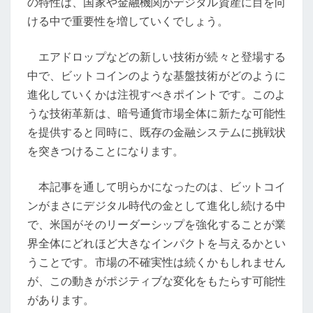
の特性は、国家や金融機関がデジタル資産に目を向
に
ける中で重要性を増していくでしょう。
与
え
エアドロップなどの新しい技術が続々と登場する
る
中で、ビットコインのような基盤技術がどのように
影
進化していくかは注視すべきポイントです。このよ
響
うな技術革新は、暗号通貨市場全体に新たな可能性
を提供すると同時に、既存の金融システムに挑戦状
を突きつけることになります。
本記事を通して明らかになったのは、ビットコイ
ンがまさにデジタル時代の金として進化し続ける中
で、米国がそのリーダーシップを強化することが業
界全体にどれほど大きなインパクトを与えるかとい
うことです。市場の不確実性は続くかもしれません
が、この動きがポジティブな変化をもたらす可能性
があります。