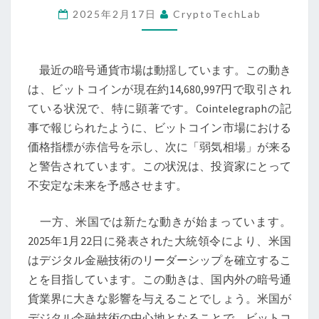
2025年2月17日
CryptoTechLab
ル
金
融
最近の暗号通貨市場は動揺しています。この動き
リ
は、ビットコインが現在約14,680,997円で取引され
ー
ている状況で、特に顕著です。Cointelegraphの記
ダ
事で報じられたように、ビットコイン市場における
ー
価格指標が赤信号を示し、次に「弱気相場」が来る
シ
と警告されています。この状況は、投資家にとって
ッ
不安定な未来を予感させます。
プ
と
一方、米国では新たな動きが始まっています。
ビ
2025年1月22日に発表された大統領令により、米国
ッ
はデジタル金融技術のリーダーシップを確立するこ
ト
とを目指しています。この動きは、国内外の暗号通
コ
貨業界に大きな影響を与えることでしょう。米国が
イ
デジタル金融技術の中心地となることで、ビットコ