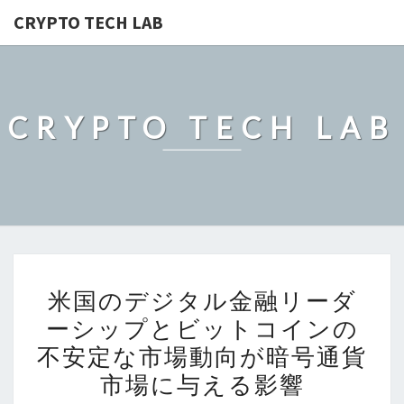
CRYPTO TECH LAB
CRYPTO TECH LAB
米
米国のデジタル金融リーダ
国
ーシップとビットコインの
の
不安定な市場動向が暗号通貨
デ
ジ
市場に与える影響
タ