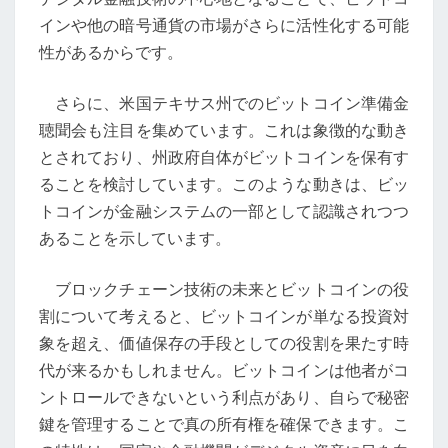
ン
インや他の暗号通貨の市場がさらに活性化する可能
の
性があるからです。
不
安
さらに、米国テキサス州でのビットコイン準備金
定
聴聞会も注目を集めています。これは象徴的な動き
な
とされており、州政府自体がビットコインを保有す
市
ることを検討しています。このような動きは、ビッ
場
トコインが金融システムの一部として認識されつつ
動
あることを示しています。
向
が
ブロックチェーン技術の未来とビットコインの役
暗
割について考えると、ビットコインが単なる投資対
号
象を超え、価値保存の手段としての役割を果たす時
通
代が来るかもしれません。ビットコインは他者がコ
貨
ントロールできないという利点があり、自らで秘密
市
鍵を管理することで真の所有権を確保できます。こ
場