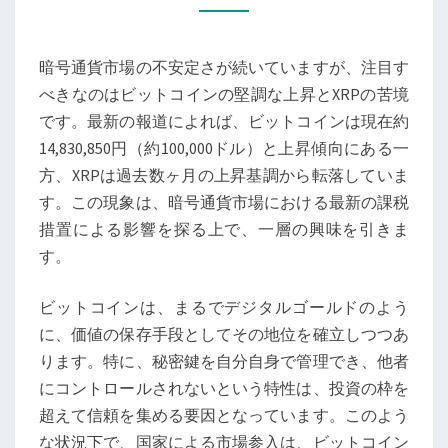
に
お
暗号通貨市場の不安定さが続いていますが、注目す
け
べきなのはビットコインの堅調な上昇とXRPの苦境
る
です。最新の報道によれば、ビットコインは現在約
ビ
14,830,850円（約100,000ドル）と上昇傾向にある一
ッ
方、XRPは過去数ヶ月の上昇基調から転落していま
ト
す。この現象は、暗号通貨市場における最新の課税
コ
措置による影響を探る上で、一層の興味を引きま
イ
す。
ン
の
ビットコインは、まるでデジタルゴールドのよう
躍
に、価値の保存手段としてその地位を確立しつつあ
進
ります。特に、秘密鍵を自分自身で管理でき、他者
と
にコントロールされないという特性は、投資の枠を
XRP
超えて信頼を集める要因となっています。このよう
の
な状況下で、国家による市場参入は、ビットコイン