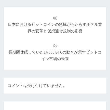
投
稿
前
ナ
日本におけるビットコインの急騰がもたらすホテル業
ビ
界の変革と仮想通貨規制の影響
ゲ
ー
次
シ
長期間休眠していた14,000 BTCの動きが示すビットコ
ョ
イン市場の未来
ン
コメントは受け付けていません。