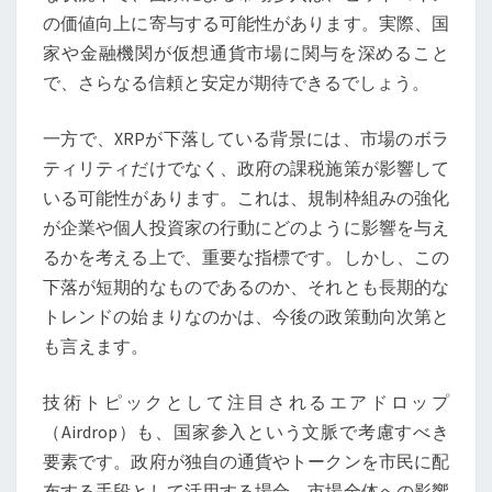
試
の価値向上に寄与する可能性があります。実際、国
練、
家や金融機関が仮想通貨市場に関与を深めること
最
で、さらなる信頼と安定が期待できるでしょう。
新
課
一方で、XRPが下落している背景には、市場のボラ
税
ティリティだけでなく、政府の課税施策が影響して
措
いる可能性があります。これは、規制枠組みの強化
置
が企業や個人投資家の行動にどのように影響を与え
の
るかを考える上で、重要な指標です。しかし、この
影
下落が短期的なものであるのか、それとも長期的な
響
トレンドの始まりなのかは、今後の政策動向次第と
分
も言えます。
析
技術トピックとして注目されるエアドロップ
（Airdrop）も、国家参入という文脈で考慮すべき
要素です。政府が独自の通貨やトークンを市民に配
布する手段として活用する場合、市場全体への影響