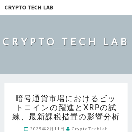
CRYPTO TECH LAB
CRYPTO TECH LAB
暗
暗号通貨市場におけるビッ
号
トコインの躍進とXRPの試
通
練、最新課税措置の影響分析
貨
市
2025年2月11日
CryptoTechLab
場