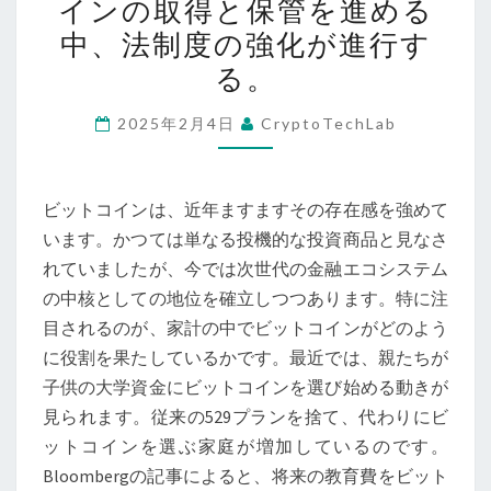
インの取得と保管を進める
見
中、法制度の強化が進行す
据
る。
え
た
2025年2月4日
CryptoTechLab
ビ
ッ
ト
ビットコインは、近年ますますその存在感を強めて
コ
います。かつては単なる投機的な投資商品と見なさ
イ
れていましたが、今では次世代の金融エコシステム
ン
の中核としての地位を確立しつつあります。特に注
の
目されるのが、家計の中でビットコインがどのよう
普
に役割を果たしているかです。最近では、親たちが
及
子供の大学資金にビットコインを選び始める動きが
―
見られます。従来の529プランを捨て、代わりにビ
親
ットコインを選ぶ家庭が増加しているのです。
た
Bloombergの記事によると、将来の教育費をビット