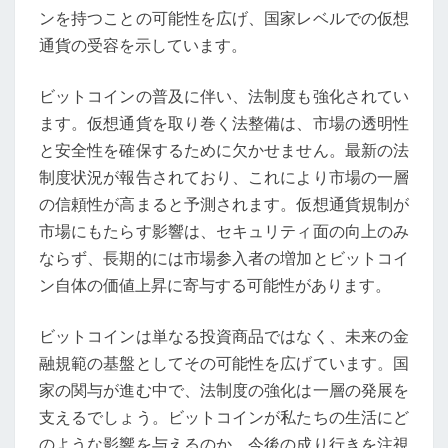
ンを持つことの可能性を広げ、国家レベルでの仮想
米
通貨の受容を示しています。
国
政
ビットコインの普及に伴い、法制度も強化されてい
府
ます。仮想通貨を取り巻く法整備は、市場の透明性
は
と安全性を確保するために欠かせません。最新の法
ビ
制度状況が報告されており、これにより市場の一層
ッ
の信頼性が高まると予測されます。仮想通貨規制が
ト
市場にもたらす影響は、セキュリティ面の向上のみ
コ
ならず、長期的には市場参入者の増加とビットコイ
イ
ン自体の価値上昇に寄与する可能性があります。
ン
の
ビットコインは単なる投資商品ではなく、未来の金
取
融規範の基盤としてその可能性を広げています。国
得
家の関与が進む中で、法制度の強化は一層の発展を
と
支えるでしょう。ビットコインが私たちの生活にど
保
のような影響を与えるのか、今後の成り行きを注視