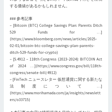
管
する価値があるかもしれません。
を
進
### 参考記事
め
– [Bitcoin (BTC) College Savings Plan: Parents Ditch
る
529 Funds for …]
中、
(https://www.bloomberg.com/news/articles/2025-
法
02-01/bitcoin-btc-college-savings-plan-parents-
制
ditch-529-funds-for-crypto)
度
– [S.4912 – 118th Congress (2023-2024): BITCOIN Act
の
of 2024 …](https://www.congress.gov/bill/118th-
強
congress/senate-bill/4912)
化
– [FinTech ニュースレター 仮想通貨に関する新たな
が
法制度について …]
進
(https://www.morihamada.com/ja/insights/newslett
行
ers/o33715)
す
る。