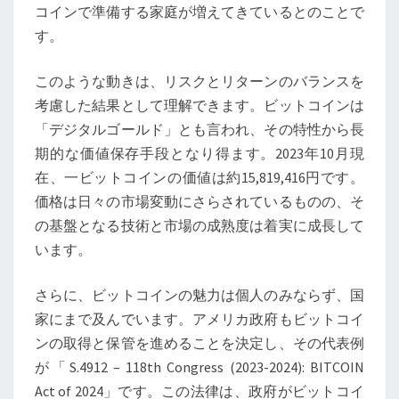
ち
コインで準備する家庭が増えてきているとのことで
は
す。
子
供
このような動きは、リスクとリターンのバランスを
の
考慮した結果として理解できます。ビットコインは
大
「デジタルゴールド」とも言われ、その特性から長
学
期的な価値保存手段となり得ます。2023年10月現
資
在、一ビットコインの価値は約15,819,416円です。
金
価格は日々の市場変動にさらされているものの、そ
に
の基盤となる技術と市場の成熟度は着実に成長して
仮
います。
想
さらに、ビットコインの魅力は個人のみならず、国
通
家にまで及んでいます。アメリカ政府もビットコイ
貨
ンの取得と保管を進めることを決定し、その代表例
を
が「S.4912 – 118th Congress (2023-2024): BITCOIN
選
Act of 2024」です。この法律は、政府がビットコイ
び、