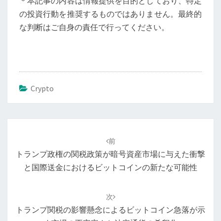
＊本記事の内容は情報提供を目的としており、特定
の投資行動を推奨するものではありません。最終的
な判断はご自身の責任で行ってください。
Crypto
投
稿
前
ナ
トランプ政権の関税政策が暗号資産市場に与えた衝撃
ビ
と国際送金におけるビットコインの新たな可能性
ゲ
ー
次
シ
トランプ関税の影響懸念によるビットコイン急落が示
ョ