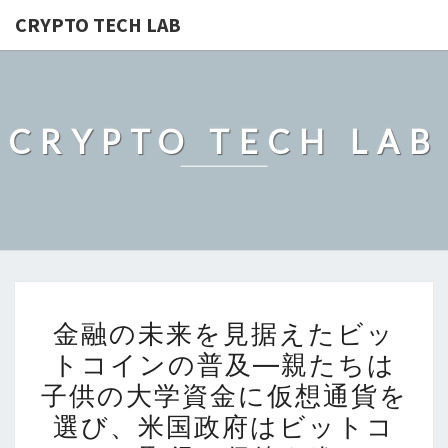
CRYPTO TECH LAB
CRYPTO TECH LAB
金
金融の未来を見据えたビッ
融
トコインの普及―親たちは
の
子供の大学資金に仮想通貨を
未
来
選び、米国政府はビットコ
を