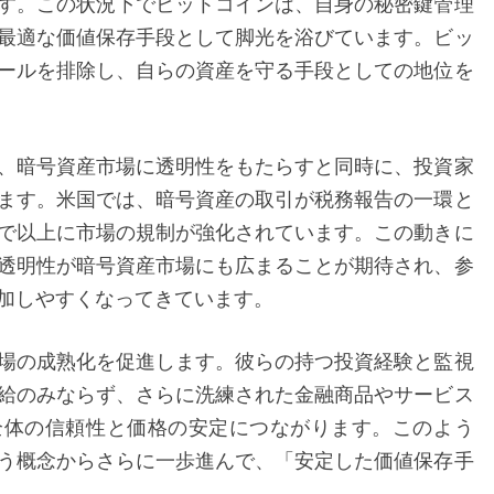
す。この状況下でビットコインは、自身の秘密鍵管理
指
最適な価値保存手段として脚光を浴びています。ビッ
す：
ールを排除し、自らの資産を守る手段としての地位を
国
家
債
、暗号資産市場に透明性をもたらすと同時に、投資家
務
ます。米国では、暗号資産の取引が税務報告の一環と
危
で以上に市場の規制が強化されています。この動きに
機
透明性が暗号資産市場にも広まることが期待され、参
と
加しやすくなってきています。
暗
号
場の成熟化を促進します。彼らの持つ投資経験と監視
資
給のみならず、さらに洗練された金融商品やサービス
産
全体の信頼性と価格の安定につながります。このよう
の
う概念からさらに一歩進んで、「安定した価値保存手
新
。