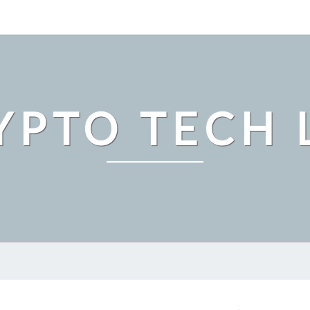
YPTO TECH 
ビ