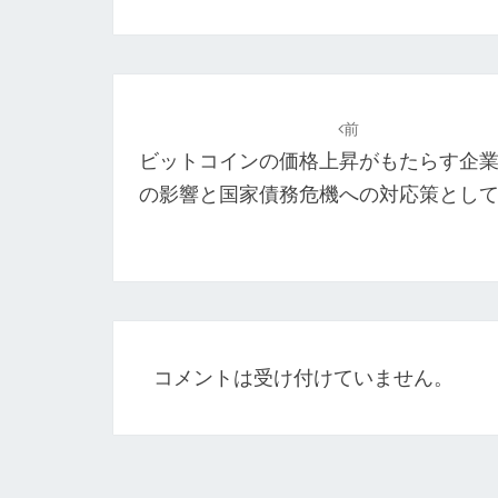
投
稿
前
ビットコインの価格上昇がもたらす企
ナ
の影響と国家債務危機への対応策とし
ビ
ゲ
ー
シ
ョ
コメントは受け付けていません。
ン