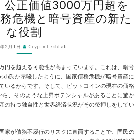
公正価値3000万円超を
ッ
債務危機と暗号資産の新た
ト
コ
な役割
イ
ン、
5年2月1日
CryptoTechLab
公
正
0万円を超える可能性が高まっています。これは、暗号
価
 Dragosch氏が示唆したように、国家債務危機が暗号資産に
値
ているからです。そして、ビットコインの現在の価格
3000
の時点から、そのような上昇ポテンシャルがあることに驚か
万
産の持つ独自性と世界経済状況がその後押しをしてい
円
超
を
国家が債務不履行のリスクに直面することで、国民の
目