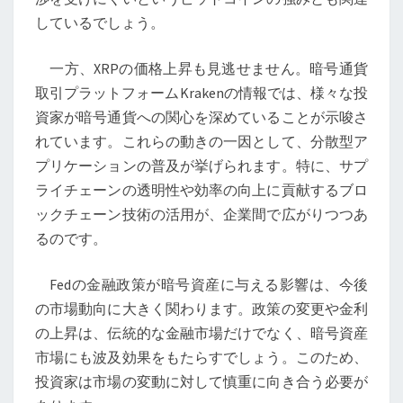
融
しているでしょう。
政
策
一方、XRPの価格上昇も見逃せません。暗号通貨
が
取引プラットフォームKrakenの情報では、様々な投
暗
資家が暗号通貨への関心を深めていることが示唆さ
号
れています。これらの動きの一因として、分散型ア
資
プリケーションの普及が挙げられます。特に、サプ
産
ライチェーンの透明性や効率の向上に貢献するブロ
市
ックチェーン技術の活用が、企業間で広がりつつあ
場
るのです。
に
及
Fedの金融政策が暗号資産に与える影響は、今後
ぼ
の市場動向に大きく関わります。政策の変更や金利
す
の上昇は、伝統的な金融市場だけでなく、暗号資産
影
市場にも波及効果をもたらすでしょう。このため、
響
投資家は市場の変動に対して慎重に向き合う必要が