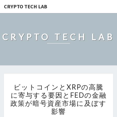
CRYPTO TECH LAB
CRYPTO TECH LAB
ビ
ビットコインとXRPの高騰
ッ
に寄与する要因とFEDの金融
ト
政策が暗号資産市場に及ぼす
コ
イ
影響
ン