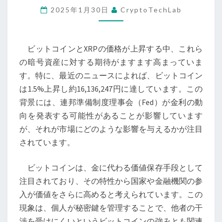
2025年1月30日
CryptoTechLab
と
XRP
の
ビットコインとXRPの価格が上昇する中、これら
高
の暗号資産に対する期待がますます高まっていま
騰
す。特に、最近のニュースによれば、ビットコイン
に
は1.5%上昇し約16,136,247円に達しています。この
寄
背景には、連邦準備制度理事会（Fed）が金利の動
与
向を発表する可能性があることが影響しています
す
が、それが市場にどのような影響を与えるかが注目
る
されています。
要
因
ビットコインは、金に代わる価値保存手段として
と
注目されており、その特性から国家や金融機関の参
FED
入が価値をさらに高めると考えられています。この
の
現象は、個人が秘密鍵を管理することで、他者の干
金
渉を受けにくいというビットコインの強みとも関連