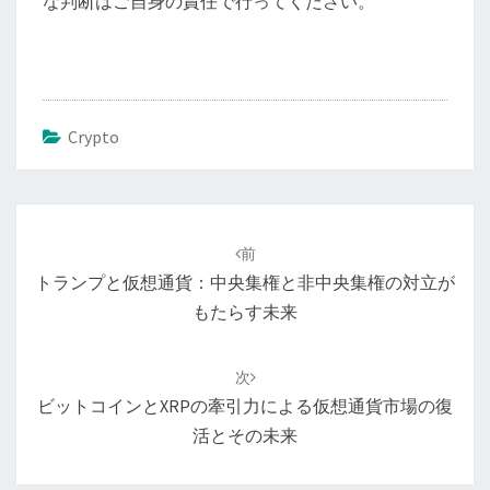
な判断はご自身の責任で行ってください。
Crypto
投
稿
前
ナ
トランプと仮想通貨：中央集権と非中央集権の対立が
ビ
もたらす未来
ゲ
ー
次
シ
ビットコインとXRPの牽引力による仮想通貨市場の復
ョ
活とその未来
ン