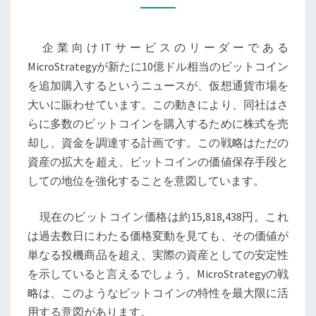
ッ
ト
企業向けITサービスのリーダーである
コ
MicroStrategyが新たに10億ドル相当のビットコイン
イ
を追加購入するというニュースが、仮想通貨市場を
ン
大いに賑わせています。この動きにより、同社はさ
購
らに多数のビットコインを購入するために株式を売
入
却し、資金を調達する計画です。この戦略はただの
と
資産の拡大を超え、ビットコインの価値保存手段と
仮
しての地位を強化することを意図しています。
想
通
現在のビットコイン価格は約15,818,438円。これ
貨
は過去数日にわたる価格変動を見ても、その価値が
市
単なる投機商品を超え、実際の資産としての安定性
場
を示していると言えるでしょう。MicroStrategyの戦
の
略は、このようなビットコインの特性を最大限に活
高
用する意図があります。