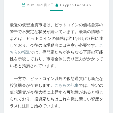
2025年1月9日
CryptoTechLab
価
格
の
最近の仮想通貨市場は、ビットコインの価格急落の
急
警告で不安定な状況が続いています。最新の情報に
落
よれば、ビットコインの価格は約14,669,708円に達
警
しており、今後の市場動向には注意が必要です。
こ
告
ちらの報道
では、専門家たちがさらなる下落の可能
と
性を示唆しており、市場全体に売り圧力がかかって
新
いると指摘されています。
た
な
一方で、ビットコイン以外の仮想通貨にも新たな
投
投資機会が存在します。
こちらの記事
では、特定の
資
仮想通貨が今後大幅に上昇する可能性があると報じ
機
られており、投資家たちはこれを機に新しい資産ク
会
ラスに注目し始めています。
—