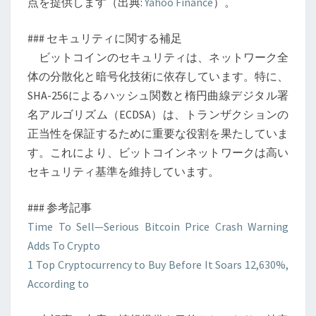
点を提供します（出典:
Yahoo Finance
）。
ン
活
### セキュリティに関する補足
用
ビットコインのセキュリティは、ネットワーク全
も
体の分散化と暗号化技術に依存しています。特に、
考
SHA-256によるハッシュ関数と楕円曲線デジタル署
察
名アルゴリズム（ECDSA）は、トランザクションの
正当性を保証するために重要な役割を果たしていま
す。これにより、ビットコインネットワークは高い
セキュリティ基準を維持しています。
### 参考記事
Time To Sell—Serious Bitcoin Price Crash Warning
Adds To Crypto
1 Top Cryptocurrency to Buy Before It Soars 12,630%,
According to