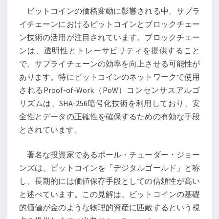
サ
ビットコインの価格変動に影響される中、サプラ
プ
イチェーンにおけるビットコインとブロックチェー
ラ
ン技術の活用が注目されています。ブロックチェー
イ
ンは、透明性とトレーサビリティを提供すること
チ
で、サプライチェーンの効率を向上させる可能性が
ェ
あります。特にビットコインのネットワークで使用
ー
されるProof-of-Work（PoW）コンセンサスアルゴ
ン
リズムは、SHA-256暗号化技術を利用しており、安
で
全性とデータの正確性を確保するための有効な手段
の
とされています。
ブ
ロ
著名な投資家であるポール・チューダー・ジョー
ッ
ンズは、ビットコインを「デジタルゴールド」と称
ク
し、長期的には価値保存手段としての信頼性が高い
チ
と述べています。この見解は、ビットコインの基礎
ェ
的価値が金のような物理的資産に匹敵するという視
ー