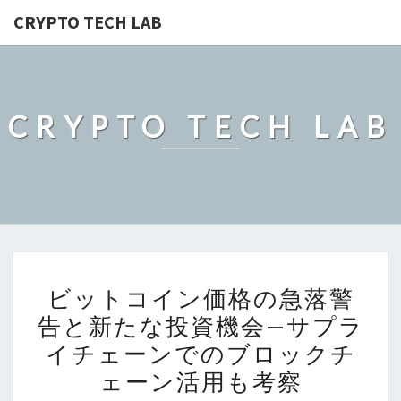
CRYPTO TECH LAB
CRYPTO TECH LAB
ビ
ビットコイン価格の急落警
ッ
告と新たな投資機会—サプラ
ト
イチェーンでのブロックチ
コ
イ
ェーン活用も考察
ン