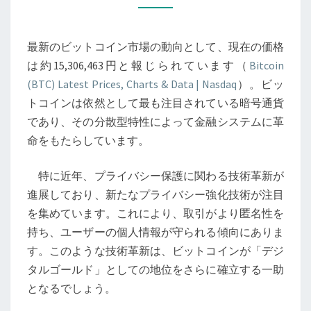
の
市
最新のビットコイン市場の動向として、現在の価格
場
は約15,306,463円と報じられています（
Bitcoin
動
(BTC) Latest Prices, Charts & Data | Nasdaq
）。ビッ
向
トコインは依然として最も注目されている暗号通貨
と
であり、その分散型特性によって金融システムに革
未
命をもたらしています。
来
を
特に近年、プライバシー保護に関わる技術革新が
見
進展しており、新たなプライバシー強化技術が注目
据
を集めています。これにより、取引がより匿名性を
え
持ち、ユーザーの個人情報が守られる傾向にありま
た
す。このような技術革新は、ビットコインが「デジ
ブ
タルゴールド」としての地位をさらに確立する一助
ロ
となるでしょう。
ッ