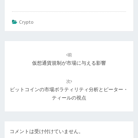
Crypto
投
稿
前
ナ
仮想通貨規制が市場に与える影響
ビ
ゲ
次
ー
ビットコインの市場ボラティリティ分析とピーター・
シ
ティールの視点
ョ
ン
コメントは受け付けていません。