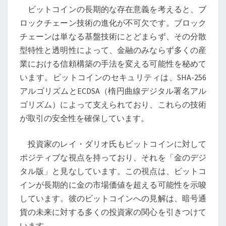
ク
ビットコインの長期的な存在意義を考えると、ブ
チ
ロックチェーン技術の進化が不可欠です。ブロック
ェ
チェーンは単なる基盤技術にとどまらず、その分散
ー
型特性と透明性によって、金融のみならず多くの産
ン
業における信頼構築の手法を変える可能性を秘めて
技
います。ビットコインのセキュリティは、SHA-256
術
アルゴリズムとECDSA（楕円曲線デジタル署名アル
の
ゴリズム）によって支えられており、これらの技術
役
が取引の安全性を確保しています。
割
投資家のレイ・ダリオ氏もビットコインに対して
ポジティブな視点を持っており、それを「金のデジ
タル版」と見なしています。この視点は、ビットコ
インが長期的に金の市場価値を超える可能性を示唆
しています。彼のビットコインへの見解は、暗号通
貨の未来に対する多くの投資家の関心を引きつけて
います。