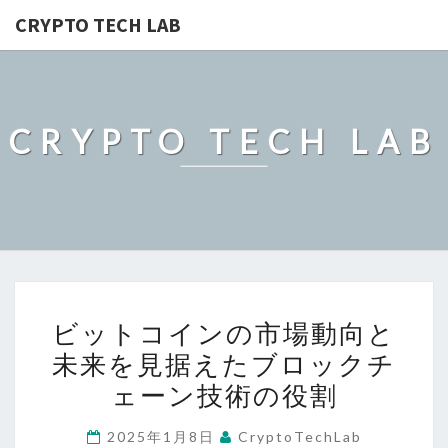
CRYPTO TECH LAB
CRYPTO TECH LAB
ビ
ビットコインの市場動向と
ッ
未来を見据えたブロックチ
ト
ェーン技術の役割
コ
イ
2025年1月8日
CryptoTechLab
ン