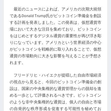
コ
最近のニュースによれば、アメリカの次期大統領
イ
であるDonald Trump氏がビットコイン準備金を創設
ン
する計画を発表しました。この発表は、仮想通貨市
準
場において大きな注目を集めており、ビットコイン
備
をはじめとするデジタル通貨の重要性が再び浮き彫
金
りになっています。アメリカという世界経済の中心
構
がビットコインを戦略的に取り入れることで、仮想
想
通貨の市場動向に大きな影響を与えることが予想さ
と
れます。
仮
想
フリードリヒ・ハイエクが提唱した自由市場経済
通
の視点から見ると、今回のビットコイン準備金の創
貨
設は、国家の中央集権的な通貨管理からの脱却を進
市
める一歩として評価されるべきです。ビットコイン
場
のような非中央集権的な通貨は、個人の自由と市場
の
の自発的な秩序形成を促進する可能性を秘めてお