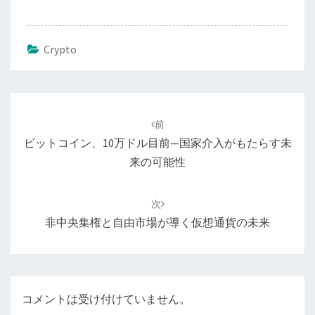
Crypto
投
稿
前
ナ
ビットコイン、10万ドル目前—国家介入がもたらす未
ビ
来の可能性
ゲ
ー
次
シ
非中央集権と自由市場が導く仮想通貨の未来
ョ
ン
コメントは受け付けていません。