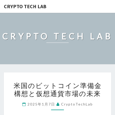
CRYPTO TECH LAB
CRYPTO TECH LAB
米
米国のビットコイン準備金
国
構想と仮想通貨市場の未来
の
ビ
2025年1月7日
CryptoTechLab
ッ
ト