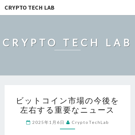
CRYPTO TECH LAB
CRYPTO TECH LAB
ビ
ビットコイン市場の今後を
ッ
左右する重要なニュース
ト
コ
2025年1月6日
CryptoTechLab
イ
ン