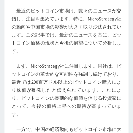
市
最近のビットコイン市場は、数々のニュースが交
場
錯し、注目を集めています。特に、MicroStrategy社
の
の動向や中国市場の影響が大きく取り沙汰されてい
今
ます。この記事では、最新のニュースを基に、ビッ
後
トコイン価格の現状と今後の展望について分析しま
を
す。
左
右
まず、MicroStrategy社に注目します。同社は、ビ
す
ットコインの革命的な可能性を強調し続けており、
る
最近では200百万ドル以上のビットコイン購入によ
重
り株価が反発したと伝えられています。これによ
要
り、ビットコインの長期的な価値を信じる投資家に
な
とって、今後の価格上昇への期待が高まっていま
ニ
す。
ュ
ー
一方で、中国の経済動向もビットコイン市場に大