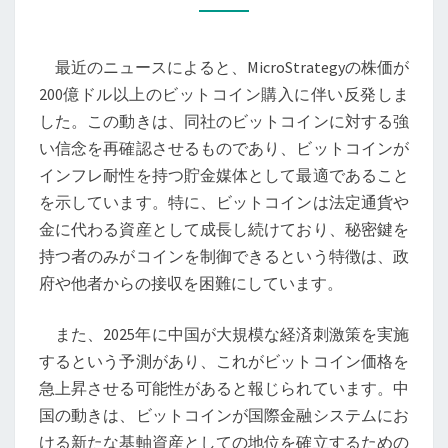
が
新
最近のニュースによると、MicroStrategyの株価が
た
200億ドル以上のビットコイン購入に伴い反発しま
な
した。この動きは、同社のビットコインに対する強
高
い信念を再確認させるものであり、ビットコインが
み
インフレ耐性を持つ貯金媒体として最適であること
へ：
を示しています。特に、ビットコインは法定通貨や
MICROSTRATEGY
金に代わる資産として成長し続けており、秘密鍵を
の
持つ者のみがコインを制御できるという特徴は、政
動
府や他者からの接収を困難にしています。
き
と
また、2025年に中国が大規模な経済刺激策を実施
中
するという予測があり、これがビットコイン価格を
国
急上昇させる可能性があると報じられています。中
の
国の動きは、ビットコインが国際金融システムにお
影
ける新たな基軸資産としての地位を確立するための