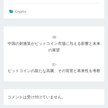
Crypto
投
稿
前
ナ
中国の刺激策がビットコイン市場に与える影響と未来
ビ
の展望
ゲ
ー
次
シ
ビットコインの新たな高騰、その背景と将来性を考察
ョ
ン
コメントは受け付けていません。