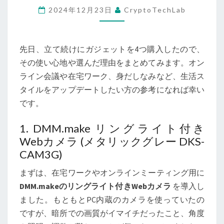
2024年12月23日
CryptoTechLab
適
化
計
先日、立て続けにガジェットを4つ購入したので、
画】
その使い心地や選んだ理由をまとめてみます。オン
高
ライン会議や在宅ワーク、身だしなみなど、生活ス
機
タイルをアップデートしたい方の参考になれば幸い
能
です。
マ
イ
1. DMM.make リングライト付き
ク
Webカメラ (メタリックグレー DKS-
＆
CAM3G)
ワ
まずは、在宅ワークやオンラインミーティング用に
イ
DMM.makeのリングライト付きWebカメラ
を導入し
ヤ
ました。もともとPC内蔵のカメラを使っていたの
レ
ですが、暗所での画質がイマイチだったこと、角度
ス