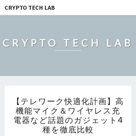
CRYPTO TECH LAB
CRYPTO TECH LAB
【テ
【テレワーク快適化計画】高
レ
機能マイク＆ワイヤレス充
ワ
電器など話題のガジェット4
ー
ク
種を徹底比較
快