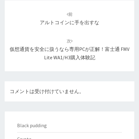
投
稿
前
ナ
アルトコインに手を出すな
ビ
ゲ
次
ー
仮想通貨を安全に扱うなら専用PCが正解！富士通 FMV
シ
Lite WA1/H3購入体験記
ョ
ン
コメントは受け付けていません。
Black pudding