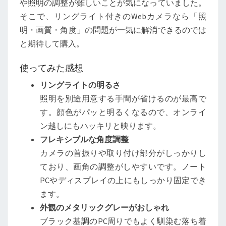
や照明の調整が難しいことが気になっていました。
充
そこで、リングライト付きのWebカメラなら「照
電
明・画質・角度」の問題が一気に解消できるのでは
器
と期待して購入。
な
ど
使ってみた感想
話
リングライトの明るさ
題
照明を別途用意する手間が省けるのが最高で
の
す。顔色がパッと明るくなるので、オンライ
ガ
ン越しにもハッキリと映ります。
ジ
フレキシブルな角度調整
ェ
カメラの首振りや取り付け部分がしっかりし
ッ
ており、画角の調整がしやすいです。ノート
ト
PCやディスプレイの上にもしっかり固定でき
4
ます。
種
外観のメタリックグレーがおしゃれ
を
ブラック基調のPC周りでもよく馴染む落ち着
徹