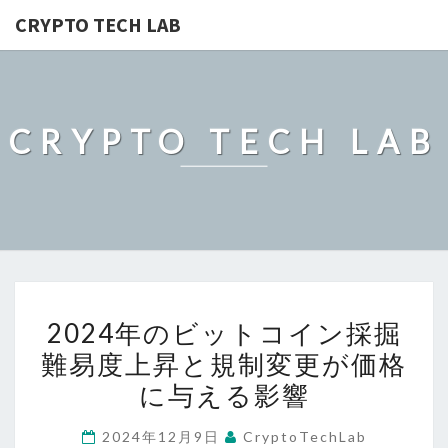
CRYPTO TECH LAB
CRYPTO TECH LAB
2024
2024年のビットコイン採掘
年
難易度上昇と規制変更が価格
の
に与える影響
ビ
ッ
2024年12月9日
CryptoTechLab
ト