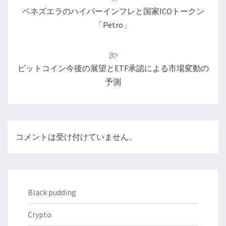
ナ
ベネズエラのハイパーインフレと国家ICOトークン
ビ
「petro」
ゲ
ー
次
シ
ビットコイン今後の展望とETF承認による市場変動の
ョ
予測
ン
コメントは受け付けていません。
Black pudding
Crypto