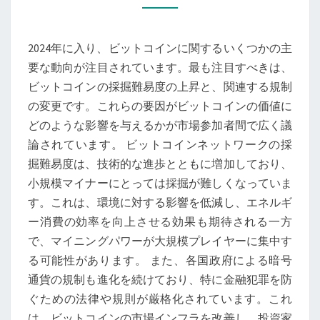
コ
イ
2024年に入り、ビットコインに関するいくつかの主
ン
要な動向が注目されています。最も注目すべきは、
採
ビットコインの採掘難易度の上昇と、関連する規制
掘
の変更です。これらの要因がビットコインの価値に
難
どのような影響を与えるかが市場参加者間で広く議
易
論されています。 ビットコインネットワークの採
度
掘難易度は、技術的な進歩とともに増加しており、
上
小規模マイナーにとっては採掘が難しくなっていま
昇
す。これは、環境に対する影響を低減し、エネルギ
と
ー消費の効率を向上させる効果も期待される一方
規
で、マイニングパワーが大規模プレイヤーに集中す
制
る可能性があります。 また、各国政府による暗号
変
通貨の規制も進化を続けており、特に金融犯罪を防
更
ぐための法律や規則が厳格化されています。これ
が
は、ビットコインの市場インフラを改善し、投資家