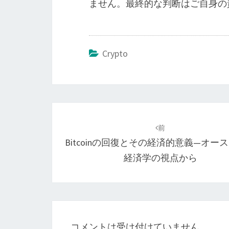
ません。最終的な判断はご自身の
Crypto
投
稿
前
Bitcoinの回復とその経済的意義—オー
ナ
経済学の視点から
ビ
ゲ
ー
シ
コメントは受け付けていません。