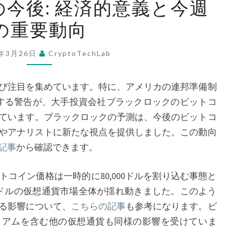
今後: 経済的意義と今週
ッ
の重要動向
ト
コ
イ
5年3月26日
CryptoTechLab
ン
の
び注目を集めています。特に、アメリカの連邦準備制
今
関する警告が、大手投資会社ブラックロックのビットコ
後:
ています。ブラックロックの予測は、今後のビットコ
経
やアナリストに新たな視点を提供しました。この動向
済
記事
から確認できます。
的
意
コイン価格は一時的に80,000ドルを割り込む事態と
義
ドルの仮想通貨市場全体が揺れ動きました。このよう
と
る影響について、
こちらの記事
も参考になります。ビ
今
リアムを含む他の仮想通貨も同様の影響を受けていま