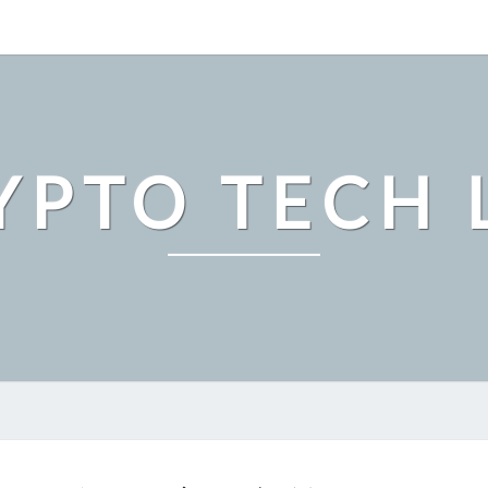
YPTO TECH 
ビ