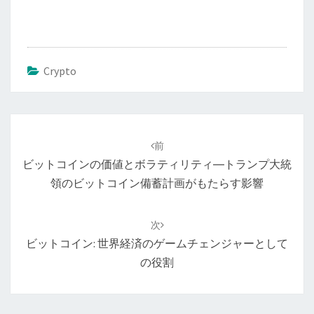
Crypto
投
稿
前
ナ
ビットコインの価値とボラティリティ―トランプ大統
ビ
領のビットコイン備蓄計画がもたらす影響
ゲ
ー
次
シ
ビットコイン: 世界経済のゲームチェンジャーとして
ョ
の役割
ン