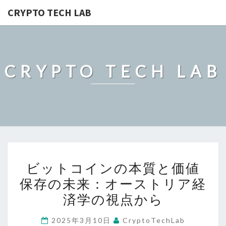
CRYPTO TECH LAB
CRYPTO TECH LAB
ビ
ビットコインの本質と価値
ッ
保存の未来：オーストリア経
ト
済学の視点から
コ
イ
2025年3月10日
CryptoTechLab
ン