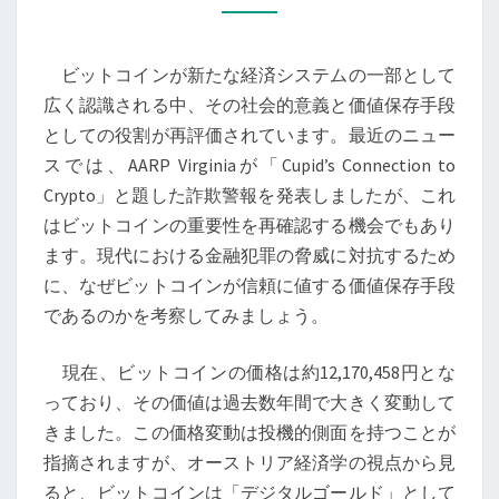
の
本
ビットコインが新たな経済システムの一部として
質
広く認識される中、その社会的意義と価値保存手段
と
としての役割が再評価されています。最近のニュー
価
スでは、AARP Virginiaが「Cupid’s Connection to
値
Crypto」と題した詐欺警報を発表しましたが、これ
保
はビットコインの重要性を再確認する機会でもあり
存
ます。現代における金融犯罪の脅威に対抗するため
の
に、なぜビットコインが信頼に値する価値保存手段
未
であるのかを考察してみましょう。
来：
オ
現在、ビットコインの価格は約12,170,458円とな
ー
っており、その価値は過去数年間で大きく変動して
ス
きました。この価格変動は投機的側面を持つことが
ト
指摘されますが、オーストリア経済学の視点から見
リ
ると、ビットコインは「デジタルゴールド」として