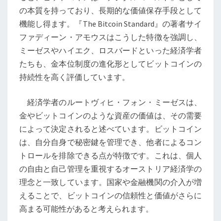
ア
の本質を持っており、長期的な価値保存手段として
経
機能し得ます。『The Bitcoin Standard』の著者サイ
済
ファディーン・アモウスはこうした特徴を強調し、
学
ミーゼスやハイエク、ロスバードといった経済学者
の
たちも、金本位制度の進化形としてビットコインの
視
持続性を高く評価しています。
点
か
経済学者のルートヴィヒ・フォン・ミーゼスは、
ら
金やビットコインのような資産の価値は、その需要
によって決定されると述べています。ビットコイン
は、自分自身で秘密鍵を管理でき、他者によるコン
トロールを排除できる点が特徴です。これは、個人
の自由と自己管理を重視するオーストリア経済学の
理念と一致しています。国家や金融機関の介入が増
えることで、ビットコインの信頼性と価値がさらに
高まる可能性があると考えられます。