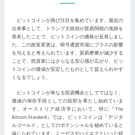
と
そ
ビットコインが再び注目を集めています。最近の
の
出来事として、トランプ大統領が貿易関税の免除を
未
発表したことで、ビットコインの価格が反発しまし
来:
た。この政策変更は、暗号通貨市場にプラスの影響
金
を与えると考えられています。貿易摩擦が減少する
融
ことで、投資家にはさらなる安心感が広がり、ビッ
界
トコインの価値が安定したものとして捉えられやす
の
くなるでしょう。
変
革
ビットコインが単なる投資機会としてではなく、
と
価値の保存手段としての役割を果たし始めていま
価
す。オーストリア経済学において、特に『The
値
Bitcoin Standard』では、ビットコインは「デジタ
の
ルゴールド」としてのポテンシャルを秘めていると
守
論じられています。ミーゼスやハイエクといった経