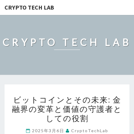
CRYPTO TECH LAB
CRYPTO TECH LAB
ビ
ビットコインとその未来: 金
ッ
融界の変革と価値の守護者と
ト
しての役割
コ
イ
2025年3月6日
CryptoTechLab
ン