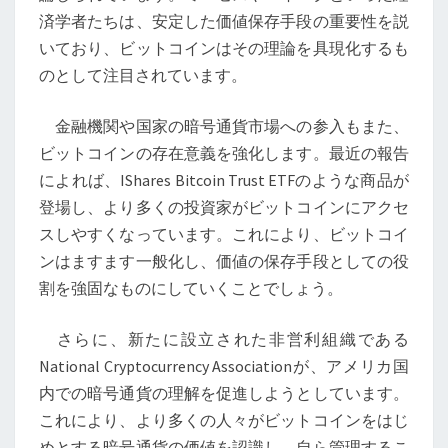
護
済学者たちは、安定した価値保存手段の重要性を説
者
いており、ビットコインはその理論を具現化するも
と
のとして注目されています。
し
て
金融機関や国家の暗号通貨市場への参入もまた、
の
ビットコインの存在意義を強化します。最近の報告
役
によれば、IShares Bitcoin Trust ETFのような商品が
割
登場し、より多くの投資家がビットコインにアクセ
スしやすくなっています。これにより、ビットコイ
ンはますます一般化し、価値の保存手段としての役
割を強固なものにしていくことでしょう。
さらに、新たに設立された非営利組織である
National Cryptocurrency Associationが、アメリカ国
内での暗号通貨の理解を促進しようとしています。
これにより、より多くの人々がビットコインをはじ
めとする暗号通貨の価値を認識し、自ら管理するこ