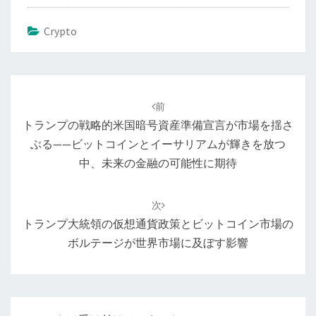
Crypto
投
稿
前
ナ
トランプの戦略的米国暗号資産準備宣言が市場を揺さ
ビ
ぶる——ビットコインとイーサリアムが輝きを放つ
ゲ
中、未来の金融の可能性に期待
ー
シ
次
ョ
トランプ大統領の仮想通貨政策とビットコイン市場の
ン
ボルテージが世界市場に及ぼす影響