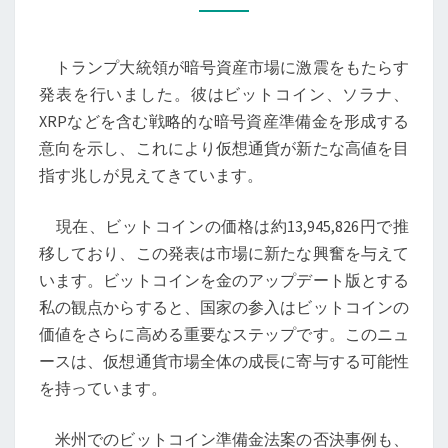
領
の
トランプ大統領が暗号資産市場に激震をもたらす
暗
発表を行いました。彼はビットコイン、ソラナ、
号
XRPなどを含む戦略的な暗号資産準備金を形成する
資
意向を示し、これにより仮想通貨が新たな高値を目
産
指す兆しが見えてきています。
準
備
現在、ビットコインの価格は約13,945,826円で推
金
移しており、この発表は市場に新たな興奮を与えて
発
います。ビットコインを金のアップデート版とする
表
私の観点からすると、国家の参入はビットコインの
が
価値をさらに高める重要なステップです。このニュ
も
ースは、仮想通貨市場全体の成長に寄与する可能性
た
を持っています。
ら
す
米州でのビットコイン準備金法案の否決事例も、