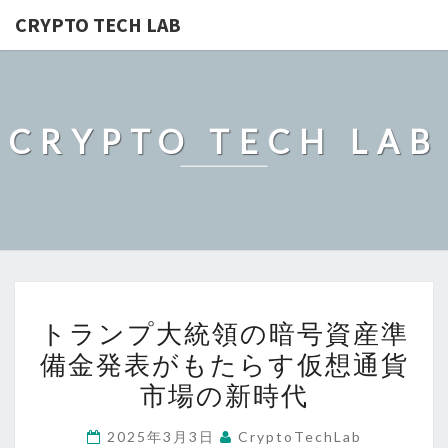
CRYPTO TECH LAB
CRYPTO TECH LAB
ト
トランプ大統領の暗号資産準
ラ
備金発表がもたらす仮想通貨
ン
市場の新時代
プ
大
2025年3月3日
CryptoTechLab
統