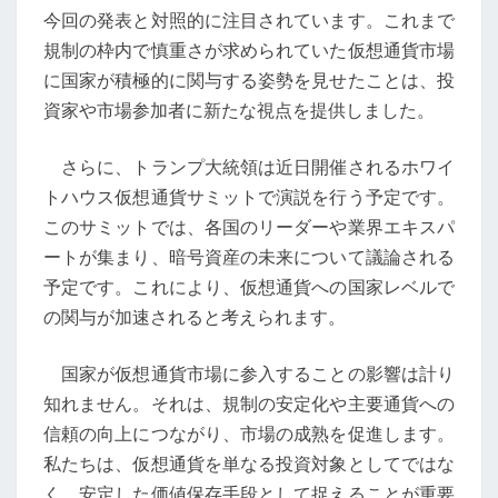
仮
今回の発表と対照的に注目されています。これまで
想
規制の枠内で慎重さが求められていた仮想通貨市場
通
に国家が積極的に関与する姿勢を見せたことは、投
貨
資家や市場参加者に新たな視点を提供しました。
市
場
さらに、トランプ大統領は近日開催されるホワイ
の
トハウス仮想通貨サミットで演説を行う予定です。
新
このサミットでは、各国のリーダーや業界エキスパ
時
ートが集まり、暗号資産の未来について議論される
代
予定です。これにより、仮想通貨への国家レベルで
の関与が加速されると考えられます。
国家が仮想通貨市場に参入することの影響は計り
知れません。それは、規制の安定化や主要通貨への
信頼の向上につながり、市場の成熟を促進します。
私たちは、仮想通貨を単なる投資対象としてではな
く、安定した価値保存手段として捉えることが重要