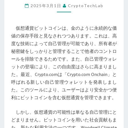
2025年3月1日
CryptoTechLab
己
管
理
仮想通貨ビットコインは、金のように永続的な価
と
値の保存手段と見なされつつあります。これは、高
社
度な技術によって自己管理が可能であり、所有者が
会
秘密鍵をしっかりと管理することで他者のコントロ
的
ールを排除できるためです。また、自己管理ウォレ
寄
ットの登場により、この自由度はさらに高まりまし
付
た。最近、Crypto.comは「Crypto.com Onchain」と
へ
呼ばれる新しい自己管理ウォレットを発表しまし
の
た。このツールにより、ユーザーはより安全かつ便
活
利にビットコインを含む仮想通貨を管理できます。
用
方
しかし、仮想通貨の可能性は単なる自己管理にと
法、
どまりません。ビットコインを用いた社会貢献もま
市
た、新たな利用方法の一つです。Woodwell Climate