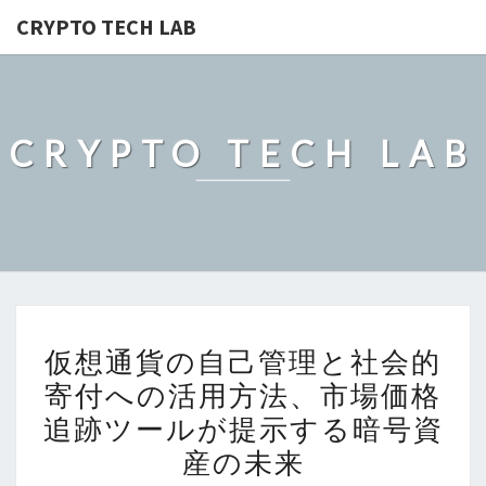
CRYPTO TECH LAB
CRYPTO TECH LAB
仮
仮想通貨の自己管理と社会的
想
寄付への活用方法、市場価格
通
追跡ツールが提示する暗号資
貨
の
産の未来
自