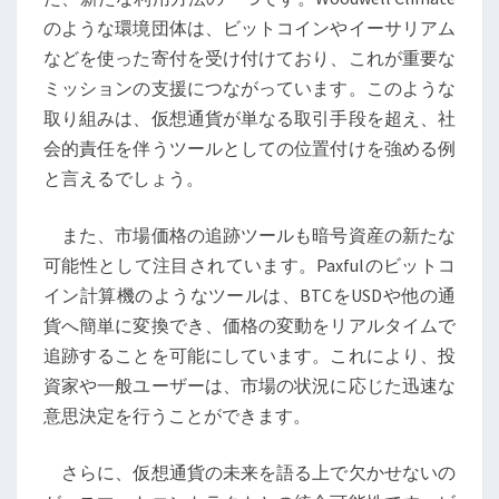
場
のような環境団体は、ビットコインやイーサリアム
価
などを使った寄付を受け付けており、これが重要な
格
ミッションの支援につながっています。このような
追
取り組みは、仮想通貨が単なる取引手段を超え、社
跡
会的責任を伴うツールとしての位置付けを強める例
ツ
と言えるでしょう。
ー
ル
また、市場価格の追跡ツールも暗号資産の新たな
が
可能性として注目されています。Paxfulのビットコ
提
イン計算機のようなツールは、BTCをUSDや他の通
示
貨へ簡単に変換でき、価格の変動をリアルタイムで
す
追跡することを可能にしています。これにより、投
る
資家や一般ユーザーは、市場の状況に応じた迅速な
暗
意思決定を行うことができます。
号
資
さらに、仮想通貨の未来を語る上で欠かせないの
産