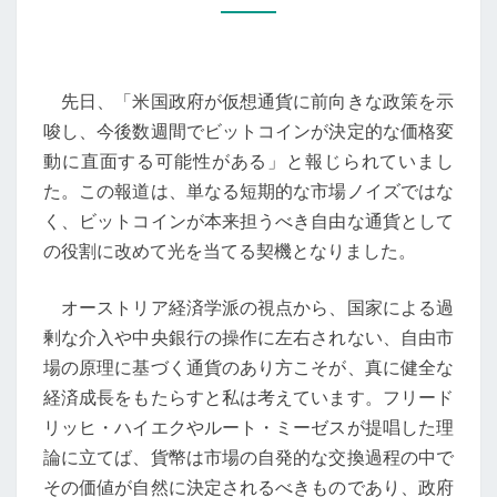
の
劇
的
先日、「米国政府が仮想通貨に前向きな政策を示
な
唆し、今後数週間でビットコインが決定的な価格変
価
動に直面する可能性がある」と報じられていまし
格
た。この報道は、単なる短期的な市場ノイズではな
変
く、ビットコインが本来担うべき自由な通貨として
動
の役割に改めて光を当てる契機となりました。
が
迫
オーストリア経済学派の視点から、国家による過
る：
剰な介入や中央銀行の操作に左右されない、自由市
米
場の原理に基づく通貨のあり方こそが、真に健全な
国
経済成長をもたらすと私は考えています。フリード
の
リッヒ・ハイエクやルート・ミーゼスが提唱した理
仮
論に立てば、貨幣は市場の自発的な交換過程の中で
想
その価値が自然に決定されるべきものであり、政府