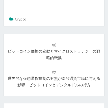
Crypto
投
稿
前
ナ
ビットコイン価格の変動とマイクロストラテジーの戦
ビ
略的転換
ゲ
ー
次
シ
世界的な仮想通貨規制の有無が暗号通貨市場に与える
ョ
影響：ビットコインとデジタルドルの行方
ン