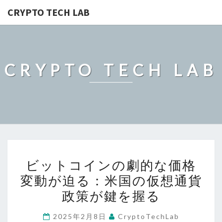
CRYPTO TECH LAB
CRYPTO TECH LAB
ビ
ビットコインの劇的な価格
ッ
変動が迫る：米国の仮想通貨
ト
政策が鍵を握る
コ
イ
2025年2月8日
CryptoTechLab
ン