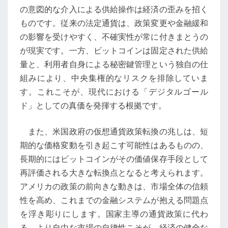
通
の意図的な介入による供給操作は経済の歪みを招く
貨
ものです。従来の法定通貨は、政策変更や金融緩和
政
の影響を受けやすく、不確実性が常に付きまとうの
策
が現実です。一方、ビットコインは固定された供給
が
量と、利用者自身による秘密鍵管理という独自の仕
鍵
組みにより、中央集権的なリスクを排除していま
を
す。これこそが、現代における「デジタルゴール
握
ド」としての真価を発揮する根拠です。
る
また、米国政府の仮想通貨政策転換の兆しは、短
期的な価格変動を引き起こす可能性はあるものの、
長期的にはビットコインがその価値保存手段として
再評価される大きな転換点となると考えられます。
アメリカの政策の前向きな動きは、市場全体の信頼
性を高め、これまでの金融システムが抱える問題点
を浮き彫りにします。国家主導の通貨政策に代わ
る、より自由な市場の自律性こそが、経済の健全な